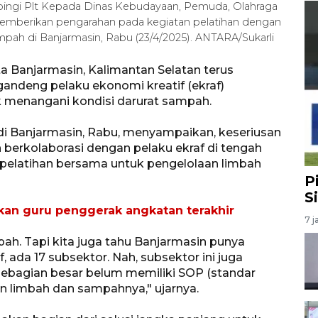
pingi Plt Kepada Dinas Kebudayaan, Pemuda, Olahraga
 memberikan pengarahan pada kegiatan pelatihan dengan
mpah di Banjarmasin, Rabu (23/4/2025). ANTARA/Sukarli
 Banjarmasin, Kalimantan Selatan terus
deng pelaku ekonomi kreatif (ekraf)
uk menangani kondisi darurat sampah.
di Banjarmasin, Rabu, menyampaikan, keseriusan
erkolaborasi dengan pelaku ekraf di tengah
a pelatihan bersama untuk pengelolaan limbah
P
S
an guru penggerak angkatan terakhir
7 j
ah. Tapi kita juga tahu Banjarmasin punya
, ada 17 subsektor. Nah, subsektor ini juga
ebagian besar belum memiliki SOP (standar
an limbah dan sampahnya," ujarnya.