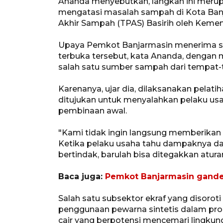
Ananda menyebutkan, langkah ini merupa
mengatasi masalah sampah di Kota Ban
Akhir Sampah (TPAS) Basirih oleh Kement
Upaya Pemkot Banjarmasin menerima san
terbuka tersebut, kata Ananda, dengan
salah satu sumber sampah dari tempat-
Karenanya, ujar dia, dilaksanakan pelati
ditujukan untuk menyalahkan pelaku usa
pembinaan awal.
"Kami tidak ingin langsung memberikan s
Ketika pelaku usaha tahu dampaknya d
bertindak, barulah bisa ditegakkan atura
Baca juga:
Pemkot Banjarmasin ganden
Salah satu subsektor ekraf yang disoroti 
penggunaan pewarna sintetis dalam pro
cair yang berpotensi mencemari lingkun