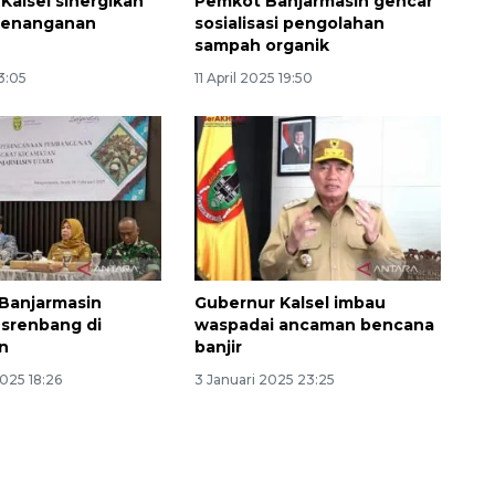
Kalsel sinergikan
Pemkot Banjarmasin gencar
penanganan
sosialisasi pengolahan
sampah organik
3:05
11 April 2025 19:50
 Banjarmasin
Gubernur Kalsel imbau
srenbang di
waspadai ancaman bencana
n
banjir
2025 18:26
3 Januari 2025 23:25