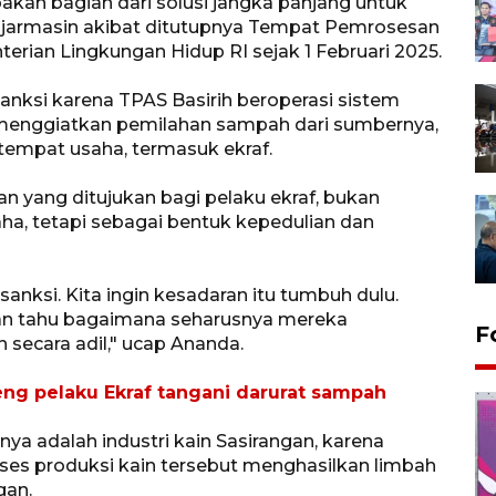
kan bagian dari solusi jangka panjang untuk
jarmasin akibat ditutupnya Tempat Pemrosesan
erian Lingkungan Hidup RI sejak 1 Februari 2025.
ksi karena TPAS Basirih beroperasi sistem
 menggiatkan pemilahan sampah dari sumbernya,
tempat usaha, termasuk ekraf.
han yang ditujukan bagi pelaku ekraf, bukan
ha, tetapi sebagai bentuk kepedulian dan
anksi. Kita ingin kesadaran itu tumbuh dulu.
an tahu bagaimana seharusnya mereka
F
n secara adil," ucap Ananda.
g pelaku Ekraf tangani darurat sampah
nya adalah industri kain Sasirangan, karena
ses produksi kain tersebut menghasilkan limbah
gan.