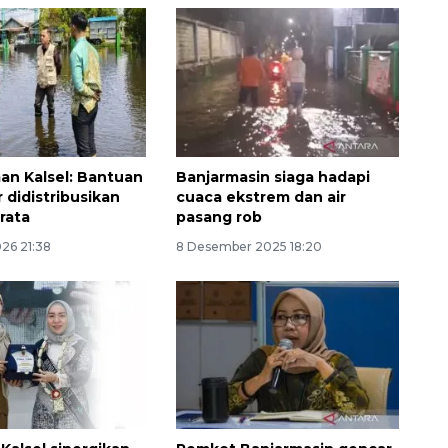
n Kalsel: Bantuan
Banjarmasin siaga hadapi
r didistribusikan
cuaca ekstrem dan air
rata
pasang rob
Ekonomi triwulan II-2026
026 21:38
8 Desember 2025 18:20
tumbuh 5,29 persen
2026-08-06 18:45:00