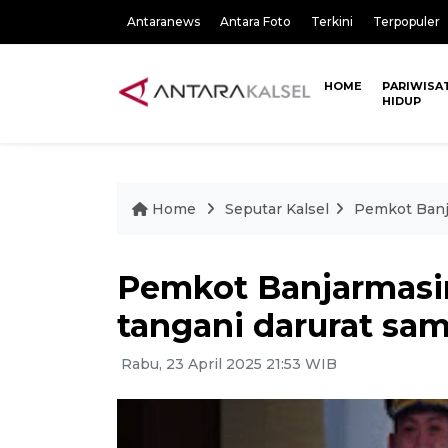
Antaranews
Antara Foto
Terkini
Terpopuler
HOME
PARIWISA
HIDUP
Home
Seputar Kalsel
Pemkot Banja
Pemkot Banjarmasin
tangani darurat sa
Rabu, 23 April 2025 21:53 WIB