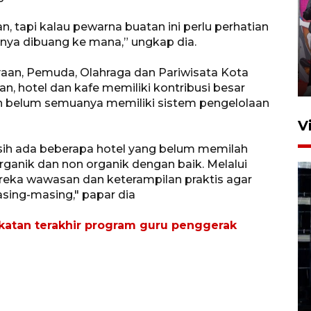
n, tapi kalau pewarna buatan ini perlu perhatian
Ketua DPRD Syahrial hadiri
ahnya dibuang ke mana,” ungkap dia.
pembukaan Turnamen Sepak
Bola Usia Dini
yaan, Pemuda, Olahraga dan Pariwisata Kota
23 Juli 2026 21:36
n, hotel dan kafe memiliki kontribusi besar
 belum semuanya memiliki sistem pengelolaan
V
sih ada beberapa hotel yang belum memilah
anik dan non organik dengan baik. Melalui
ereka wawasan dan keterampilan praktis agar
sing-masing," papar dia
atan terakhir program guru penggerak
Feature - Kalsel Merangkul
Anak Putus Sekolah Lewat
Pendidikan Kesetaraan
Bagian 1
30 Juli 2026 17:51