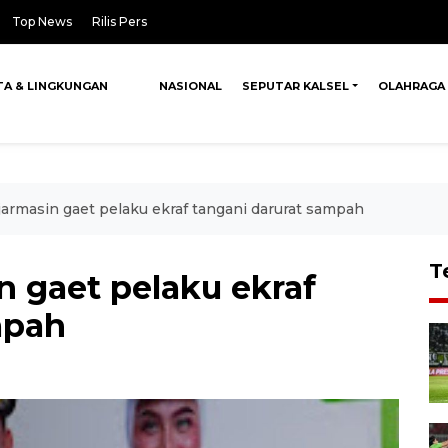
Top News
Rilis Pers
TA & LINGKUNGAN
NASIONAL
SEPUTAR KALSEL
OLAHRAGA
rmasin gaet pelaku ekraf tangani darurat sampah
T
 gaet pelaku ekraf
mpah