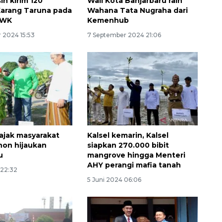
in kirim 120
Wali Kota Banjarbaru raih
arang Taruna pada
Wahana Tata Nugraha dari
BWK
Kemenhub
 2024 15:53
7 September 2024 21:06
160 ribu sambungan baru
jaringan gas 2026
 ajak masyarakat
Kalsel kemarin, Kalsel
2026-08-07 18:00:00
on hijaukan
siapkan 270.000 bibit
u
mangrove hingga Menteri
AHY perangi mafia tanah
 22:32
5 Juni 2024 06:06