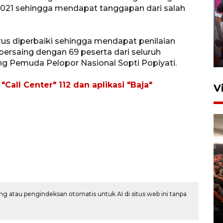
n 2021 sehingga mendapat tanggapan dari salah
Ketua DPRD Syahrial hadiri
pembukaan Turnamen Sepak
Bola Usia Dini
rus diperbaiki sehingga mendapat penilaian
bersaing dengan 69 peserta dari seluruh
23 Juli 2026 21:36
ng Pemuda Pelopor Nasional Sopti Popiyati.
"Call Center" 112 dan aplikasi "Baja"
V
Feature - Kalsel Merangkul
Anak Putus Sekolah Lewat
Pendidikan Kesetaraan
g atau pengindeksan otomatis untuk AI di situs web ini tanpa
Bagian 2
30 Juli 2026 17:53