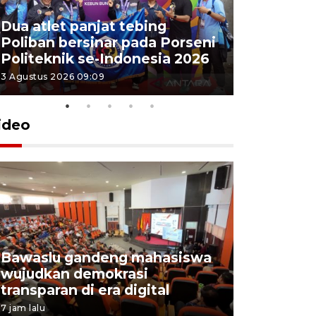
Dua atlet panjat tebing
Poliban r
Poliban bersinar pada Porseni
Porseni P
Politeknik se-Indonesia 2026
Indonesi
3 Agustus 2026 09:09
3 Agustus 202
ideo
Bawaslu gandeng mahasiswa
Pemprov 
wujudkan demokrasi
perusahaa
transparan di era digital
lowongan
7 jam lalu
4 Agustus 202