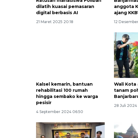
Ratusan mahasiswa Poliban
Banjarmas
dilatih kuasai pemasaran
anggota K
digital berbasis AI
ajang KK
21 Maret 2025 20:18
12 Desember
Kalsel kemarin, bantuan
Wali Kota
rehabilitasi 100 rumah
tanam poh
hingga sembako ke warga
Banjarbar
pesisir
28 Juli 2024
4 September 2024 06:50