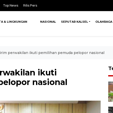
Top News
Rilis Pers
TA & LINGKUNGAN
NASIONAL
SEPUTAR KALSEL
OLAHRAGA
irim perwakilan ikuti pemilihan pemuda pelopor nasional
T
rwakilan ikuti
elopor nasional