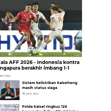
iala AFF 2026 - Indonesia kontra
ingapura berakhir imbang 1-1
jam lalu
Sistem kelistrikan Kalselteng
masih status siaga
18 jam lalu
Polda Kalsel ringkus 126