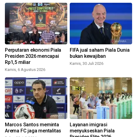
Perputaran ekonomi Piala
FIFA jual saham Piala Dunia
Presiden 2026 mencapai
bukan kewajiban
Rp1,5 miliar
Kamis, 30 Juli 2026
J
Kamis, 6 Agustus 2026
Marcos Santos meminta
Layanan imigrasi
Arema FC jaga mentalitas
menyukseskan Piala
Presiden Elite 2026