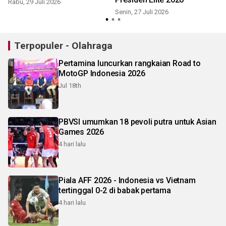
Rabu, 29 Juli 2026
Senin, 27 Juli 2026
S
Terpopuler - Olahraga
Pertamina luncurkan rangkaian Road to
MotoGP Indonesia 2026
Jul 18th
PBVSI umumkan 18 pevoli putra untuk Asian
Games 2026
4 hari lalu
Piala AFF 2026 - Indonesia vs Vietnam
tertinggal 0-2 di babak pertama
4 hari lalu