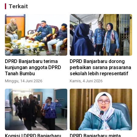
Terkait
DPRD Banjarbaru terima
DPRD Banjarbaru dorong
kunjungan anggota DPRD
perbaikan sarana prasarana
Tanah Bumbu
sekolah lebih representatif
Minggu, 14 Juni 2026
Kamis, 4 Juni 2026
S
Komisi I DPRD Banjarbaru
DPRD Banjarbaru minta