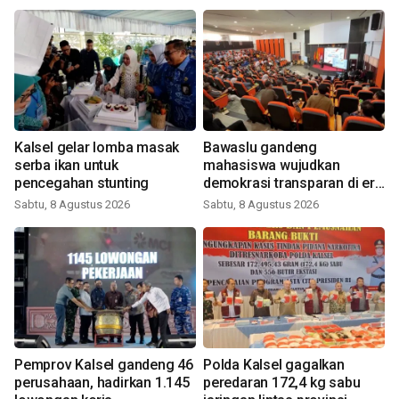
Kalsel gelar lomba masak
Bawaslu gandeng
serba ikan untuk
mahasiswa wujudkan
pencegahan stunting
demokrasi transparan di era
digital
Sabtu, 8 Agustus 2026
Sabtu, 8 Agustus 2026
Pemprov Kalsel gandeng 46
Polda Kalsel gagalkan
perusahaan, hadirkan 1.145
peredaran 172,4 kg sabu