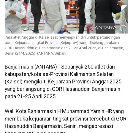
Para atlet Anggar di Kalsel saat menyiapkan diri untuk pertandingan
pada Kejuaraan tingkat Provinsi (Kejurprov) yang diselenggarakan di
GOR Hasanuddin di Banjarmasin dari 21-25 April 2025, di Banjarmasin,
Senin (21/4/2025). (ANTARA/Sukarli)
Banjarmasin (ANTARA) - Sebanyak 250 atlet dari
kabupaten/kota se-Provinsi Kalimantan Selatan
(Kalsel) mengikuti Kejuaraan Provinsi Anggar 2025
yang berlangsung di GOR Hasanuddin Banjarmasin
pada 21-25 April 2025.
Wali Kota Banjarmasin H Muhammad Yamin HR yang
membuka kejuaraan tingkat provinsi tersebut di GOR
Hasanuddin Banjarmasin, Senin, mengapresiasi