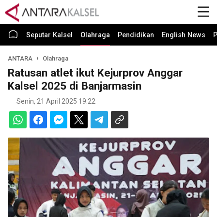
Seputar Kalsel
Olahraga
Pendidikan
English News
P
ANTARA
Olahraga
Ratusan atlet ikut Kejurprov Anggar
Kalsel 2025 di Banjarmasin
Senin, 21 April 2025 19:22