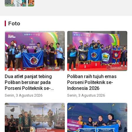
Foto
Dua atlet panjat tebing
Poliban raih tujuh emas
Poliban bersinar pada
Porseni Politeknik se-
Porseni Politeknik se-
Indonesia 2026
Indonesia 2026
Senin, 3 Agustus 2026
Senin, 3 Agustus 2026