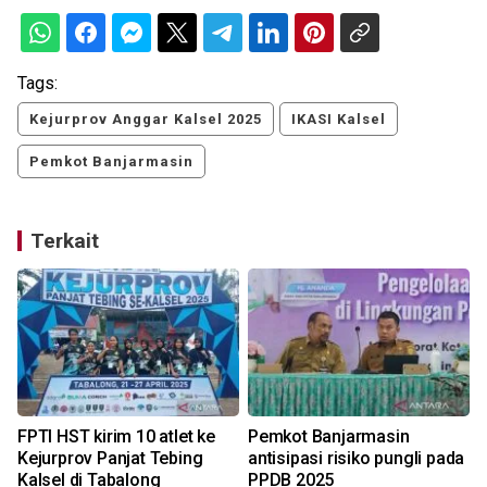
Tags:
Kejurprov Anggar Kalsel 2025
IKASI Kalsel
Pemkot Banjarmasin
Terkait
FPTI HST kirim 10 atlet ke
Pemkot Banjarmasin
Kejurprov Panjat Tebing
antisipasi risiko pungli pada
Kalsel di Tabalong
PPDB 2025