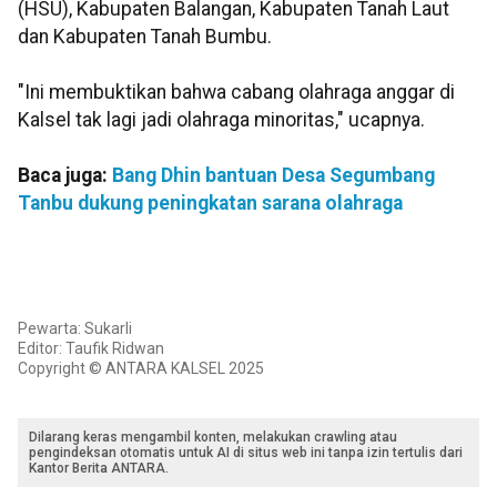
(HSU), Kabupaten Balangan, Kabupaten Tanah Laut
dan Kabupaten Tanah Bumbu.
"Ini membuktikan bahwa cabang olahraga anggar di
Kalsel tak lagi jadi olahraga minoritas," ucapnya.
Baca juga:
Bang Dhin bantuan Desa Segumbang
Tanbu dukung peningkatan sarana olahraga
Pewarta: Sukarli
Editor: Taufik Ridwan
Copyright © ANTARA KALSEL 2025
Dilarang keras mengambil konten, melakukan crawling atau
pengindeksan otomatis untuk AI di situs web ini tanpa izin tertulis dari
Kantor Berita ANTARA.