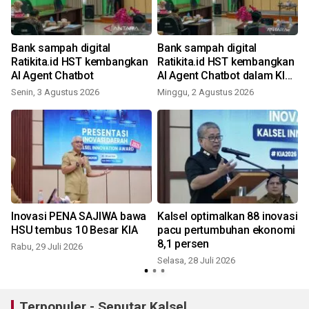
Bank sampah digital
Bank sampah digital
Ratikita.id HST kembangkan
Ratikita.id HST kembangkan
AI Agent Chatbot
AI Agent Chatbot dalam KIA
2026
Senin, 3 Agustus 2026
Minggu, 2 Agustus 2026
M
Inovasi PENA SAJIWA bawa
Kalsel optimalkan 88 inovasi
HSU tembus 10 Besar KIA
pacu pertumbuhan ekonomi
8,1 persen
Rabu, 29 Juli 2026
Selasa, 28 Juli 2026
R
Terpopuler - Seputar Kalsel