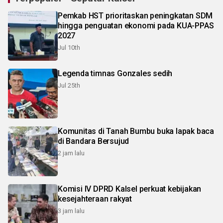
Pemkab HST prioritaskan peningkatan SDM
hingga penguatan ekonomi pada KUA-PPAS
2027
Jul 10th
Legenda timnas Gonzales sedih
Jul 25th
Komunitas di Tanah Bumbu buka lapak baca
di Bandara Bersujud
2 jam lalu
Komisi IV DPRD Kalsel perkuat kebijakan
kesejahteraan rakyat
3 jam lalu