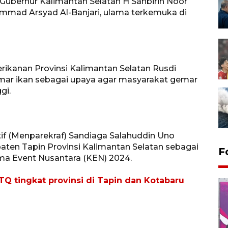
u Gubernur Kalimantan Selatan H Sahbirin Noor
mmad Arsyad Al-Banjari, ulama terkemuka di
rikanan Provinsi Kalimantan Selatan Rusdi
gemar ikan sebagai upaya agar masyarakat gemar
gi.
tif (Menparekraf) Sandiaga Salahuddin Uno
en Tapin Provinsi Kalimantan Selatan sebagai
F
isma Event Nusantara (KEN) 2024.
TQ tingkat provinsi di Tapin dan Kotabaru