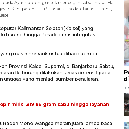
 pada Ayam potong, untuk mencegah sebaran vius Flu
gas di Kabupaten Hulu Sungai Utara dan Tanah Bumbu,
lsel)
eputar Kalimantan Selatan(Kalsel) yang
flu burung hingga Peradi bahas integritas
l yang masih menarik untuk dibaca kembali.
n Provinsi Kalsel, Suparmi, di Banjarbaru, Sabtu,
P
aran flu burung dilakukan secara intensif pada
d
n unggas yang menjadi sumber penularan.
9 j
opir miliki 319,89 gram sabu hingga layanan
arat Raden Mono Wangsa meraih juara lomba baca