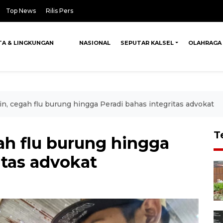
Top News
Rilis Pers
TA & LINGKUNGAN
NASIONAL
SEPUTAR KALSEL
OLAHRAGA
in, cegah flu burung hingga Peradi bahas integritas advokat
T
ah flu burung hingga
itas advokat