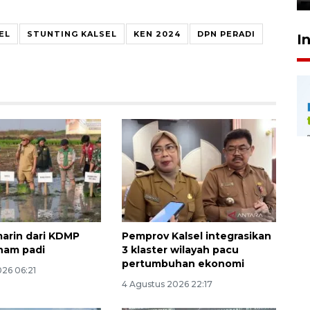
EL
STUNTING KALSEL
KEN 2024
DPN PERADI
I
marin dari KDMP
Pemprov Kalsel integrasikan
nam padi
3 klaster wilayah pacu
pertumbuhan ekonomi
026 06:21
4 Agustus 2026 22:17