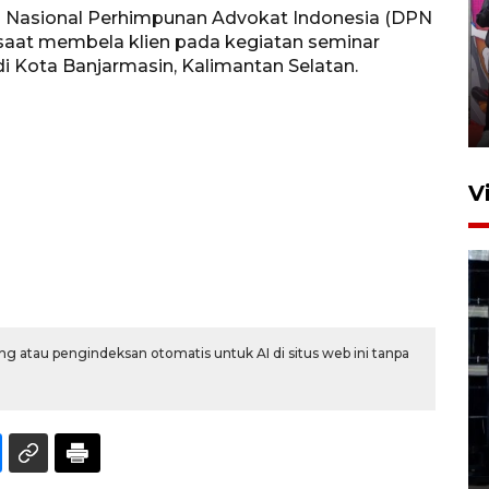
an Nasional Perhimpunan Advokat Indonesia (DPN
Ketua DPRD Syahrial hadiri
aat membela klien pada kegiatan seminar
pembukaan Turnamen Sepak
 di Kota Banjarmasin, Kalimantan Selatan.
Bola Usia Dini
23 Juli 2026 21:36
V
g atau pengindeksan otomatis untuk AI di situs web ini tanpa
Feature - Kalsel Merangkul
Anak Putus Sekolah Lewat
Pendidikan Kesetaraan
Bagian 1
30 Juli 2026 17:51