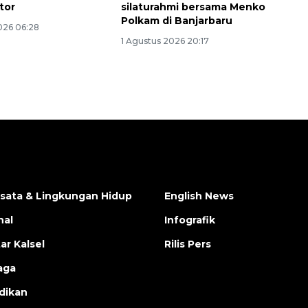
tor
silaturahmi bersama Menko
Polkam di Banjarbaru
026 06:28
1 Agustus 2026 20:17
isata & Lingkungan Hidup
English News
nal
Infografik
ar Kalsel
Rilis Pers
aga
dikan