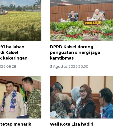
691 ha lahan
DPRD Kalsel dorong
di Kalsel
penguatan sinergi jaga
k kekeringan
kamtibmas
Memberantas kejahatan
026 06:28
3 Agustus 2026 20:50
jalanan Jakarta
2026-08-05 18:00:00
 tetap menarik
Wali Kota Lisa hadiri