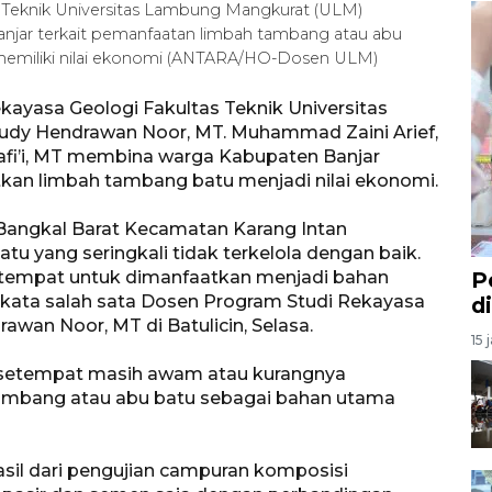
 Teknik Universitas Lambung Mangkurat (ULM)
jar terkait pemanfaatan limbah tambang atau abu
memiliki nilai ekonomi (ANTARA/HO-Dosen ULM)
kayasa Geologi Fakultas Teknik Universitas
Rudy Hendrawan Noor, MT. Muhammad Zaini Arief,
Syafi’i, MT membina warga Kabupaten Banjar
kan limbah tambang batu menjadi nilai ekonomi.
angkal Barat Kecamatan Karang Intan
tu yang seringkali tidak terkelola dengan baik.
tempat untuk dimanfaatkan menjadi bahan
P
 kata salah sata Dosen Program Studi Rekayasa
d
wan Noor, MT di Batulicin, Selasa.
15 
a setempat masih awam atau kurangnya
ambang atau abu batu sebagai bahan utama
sil dari pengujian campuran komposisi