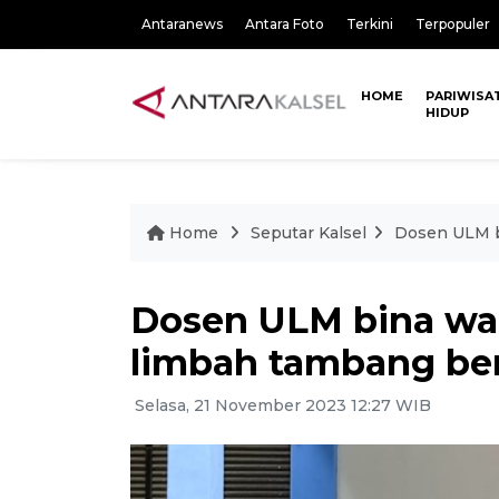
Antaranews
Antara Foto
Terkini
Terpopuler
HOME
PARIWISA
HIDUP
Home
Seputar Kalsel
Dosen ULM b
Dosen ULM bina wa
limbah tambang ber
Selasa, 21 November 2023 12:27 WIB