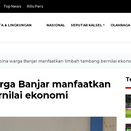
Top News
Rilis Pers
TA & LINGKUNGAN
NASIONAL
SEPUTAR KALSEL
OLAHRAGA
ina warga Banjar manfaatkan limbah tambang bernilai ekon
T
rga Banjar manfaatkan
nilai ekonomi