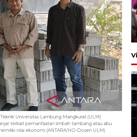
Ketua DPRD Syahrial hadiri
pembukaan Turnamen Sepak
Bola Usia Dini
23 Juli 2026 21:36
V
Feature - Kalsel Merangkul
Anak Putus Sekolah Lewat
 Teknik Universitas Lambung Mangkurat (ULM)
Pendidikan Kesetaraan
jar terkait pemanfaatan limbah tambang atau abu
Bagian 1
memiliki nilai ekonomi (ANTARA/HO-Dosen ULM)
30 Juli 2026 17:51