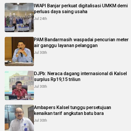
IWAPI Banjar perkuat digitalisasi UMKM demi
perluas daya saing usaha
Jul 24th
PAM Bandarmasih waspadai pencurian meter
air ganggu layanan pelanggan
Jul 30th
DJPb: Neraca dagang internasional di Kalsel
surplus Rp19,15 triliun
Jul 30th
Ambapers Kalsel tunggu persetujuan
kenaikan tarif angkutan batu bara
Jul 30th