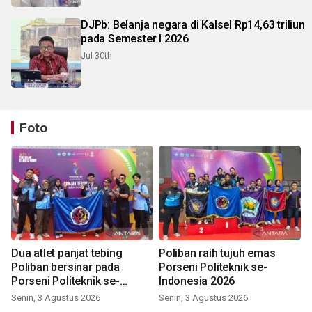
DJPb: Belanja negara di Kalsel Rp14,63 triliun
pada Semester I 2026
Jul 30th
Foto
Dua atlet panjat tebing
Poliban raih tujuh emas
Poliban bersinar pada
Porseni Politeknik se-
Porseni Politeknik se-
Indonesia 2026
Indonesia 2026
Senin, 3 Agustus 2026
Senin, 3 Agustus 2026