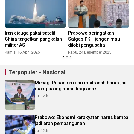
Iran diduga pakai satelit
Prabowo peringatkan
China targetkan pangkalan
Satgas PKH jangan mau
militer AS
dilobi pengusaha
Kamis, 16 April 2026
Rabu, 24 Desember 2025
K
Terpopuler - Nasional
Menag: Pesantren dan madrasah harus jadi
ruang paling aman bagi anak
Jul 12th
Prabowo: Ekonomi kerakyatan harus kembali
jadi arah pembangunan
Jul 12th