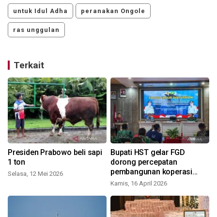
untuk Idul Adha
peranakan Ongole
ras unggulan
Terkait
Presiden Prabowo beli sapi
Bupati HST gelar FGD
1 ton
dorong percepatan
pembangunan koperasi
Selasa, 12 Mei 2026
desa merah putih
Kamis, 16 April 2026