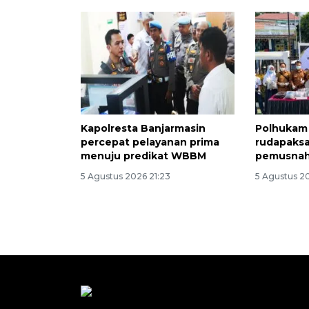
Kapolresta Banjarmasin
Polhukam 
percepat pelayanan prima
rudapaksa
menuju predikat WBBM
pemusnah
5 Agustus 2026 21:23
5 Agustus 2