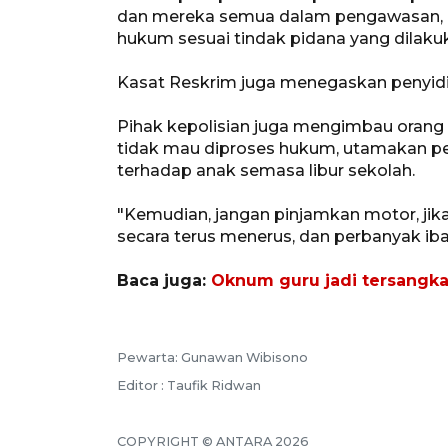
dan mereka semua dalam pengawasan, a
hukum sesuai tindak pidana yang dilakuka
Kasat Reskrim juga menegaskan penyid
Pihak kepolisian juga mengimbau orang t
tidak mau diproses hukum, utamakan p
terhadap anak semasa libur sekolah.
"Kemudian, jangan pinjamkan motor, jik
secara terus menerus, dan perbanyak ib
Baca juga:
Oknum guru jadi tersangka 
Pewarta: Gunawan Wibisono
Editor : Taufik Ridwan
COPYRIGHT © ANTARA 2026