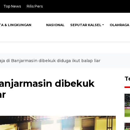
Top News
Rilis Pers
TA & LINGKUNGAN
NASIONAL
SEPUTAR KALSEL
OLAHRAGA
ja di Banjarmasin dibekuk diduga ikut balap liar
T
Banjarmasin dibekuk
ar