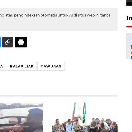
g atau pengindeksan otomatis untuk AI di situs web ini tanpa
I
TA
BALAP LIAR
TAWURAN