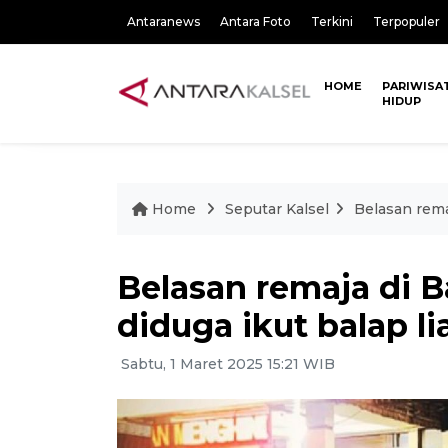
Antaranews
Antara Foto
Terkini
Terpopuler
HOME
PARIWISA
HIDUP
Home
Seputar Kalsel
Belasan rema
Belasan remaja di 
diduga ikut balap li
Sabtu, 1 Maret 2025 15:21 WIB