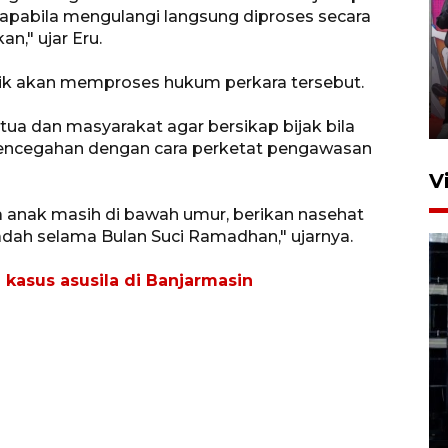
pabila mengulangi langsung diproses secara
n," ujar Eru.
Ketua DPRD Syahrial hadiri
pembukaan Turnamen Sepak
ik akan memproses hukum perkara tersebut.
Bola Usia Dini
23 Juli 2026 21:36
ua dan masyarakat agar bersikap bijak bila
encegahan dengan cara perketat pengawasan
V
a anak masih di bawah umur, berikan nasehat
adah selama Bulan Suci Ramadhan," ujarnya.
kasus asusila di Banjarmasin
Feature - Kalsel Merangkul
Anak Putus Sekolah Lewat
Pendidikan Kesetaraan
Bagian 1
30 Juli 2026 17:51