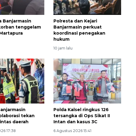
a Banjarmasin
Polresta dan Kejari
korban tenggelam
Banjarmasin perkuat
 Martapura
koordinasi penegakan
hukum
10 jam lalu
Ekonomi triwulan II-2026
tumbuh 5,29 persen
2026-08-06 18:45:00
Banjarmasin
Polda Kalsel ringkus 126
olaborasi tekan
tersangka di Ops Sikat II
 lintas daerah
Intan dan kasus 3C
026 17:38
6 Agustus 2026 15:41