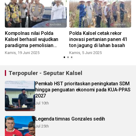
Kompolnas nilai Polda
Polda Kalsel cetak rekor
Kalsel berhasil wujudkan
inovasi pertanian panen 41
paradigma pemolisian
ton jagung di lahan basah
R
modern
Kamis, 19 Juni 2025
Kamis, 5 Juni 2025
Terpopuler - Seputar Kalsel
Pemkab HST prioritaskan peningkatan SDM
hingga penguatan ekonomi pada KUA-PPAS
2027
Jul 10th
Legenda timnas Gonzales sedih
Jul 25th