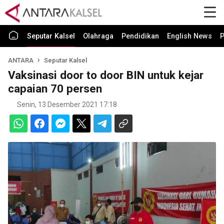
Seputar Kalsel
Olahraga
Pendidikan
English News
P
ANTARA
Seputar Kalsel
Vaksinasi door to door BIN untuk kejar
capaian 70 persen
Senin, 13 Desember 2021 17:18