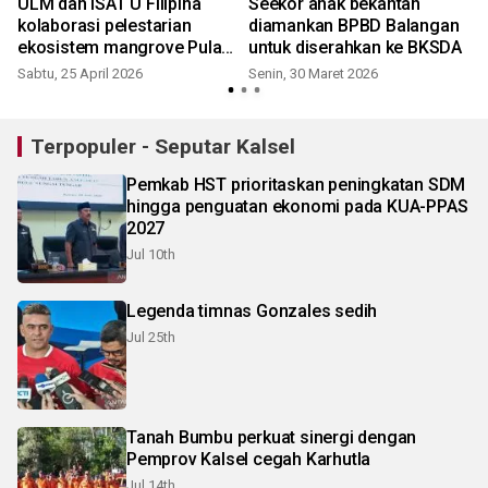
ULM dan ISAT U Filipina
Seekor anak bekantan
kolaborasi pelestarian
diamankan BPBD Balangan
ekosistem mangrove Pulau
untuk diserahkan ke BKSDA
Curiak
Sabtu, 25 April 2026
Senin, 30 Maret 2026
Terpopuler - Seputar Kalsel
Pemkab HST prioritaskan peningkatan SDM
hingga penguatan ekonomi pada KUA-PPAS
2027
Jul 10th
Legenda timnas Gonzales sedih
Jul 25th
Tanah Bumbu perkuat sinergi dengan
Pemprov Kalsel cegah Karhutla
Jul 14th