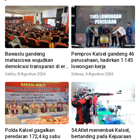
Bawaslu gandeng
Pemprov Kalsel gandeng 46
mahasiswa wujudkan
perusahaan, hadirkan 1.145
demokrasi transparan di era
lowongan kerja
digital
Sabtu, 8 Agustus 2026
Selasa, 4 Agustus 2026
Polda Kalsel gagalkan
54 Atlet menembak Kalsel,
peredaran 172,4 kg sabu
bertanding pada Kejuaraan