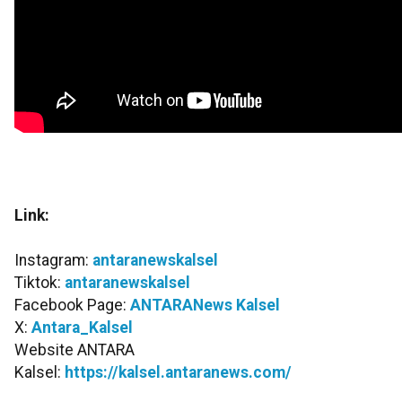
Link:
Instagram:
antaranewskalsel
Tiktok:
antaranewskalsel
Facebook Page:
ANTARANews Kalsel
X:
Antara_Kalsel
Website ANTARA
Kalsel:
https://kalsel.antaranews.com/