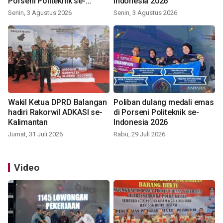
Porseni Politeknik se-
Indonesia 2026
Indonesia 2026
Senin, 3 Agustus 2026
Senin, 3 Agustus 2026
Wakil Ketua DPRD Balangan
Poliban dulang medali emas
hadiri Rakorwil ADKASI se-
di Porseni Politeknik se-
Kalimantan
Indonesia 2026
Jumat, 31 Juli 2026
Rabu, 29 Juli 2026
Video