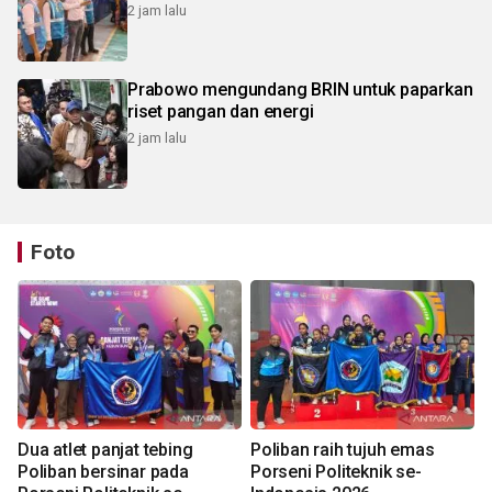
2 jam lalu
Prabowo mengundang BRIN untuk paparkan
riset pangan dan energi
2 jam lalu
Foto
Dua atlet panjat tebing
Poliban raih tujuh emas
Poliban bersinar pada
Porseni Politeknik se-