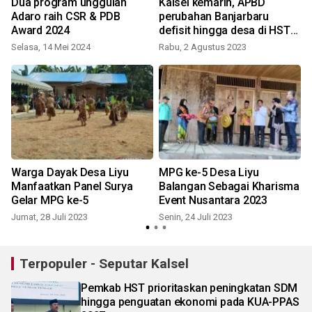
Dua program unggulan
Kalsel kemarin, APBD
n
Adaro raih CSR & PDB
perubahan Banjarbaru
Award 2024
defisit hingga desa di HST
raih penghargaan
Selasa, 14 Mei 2024
Rabu, 2 Agustus 2023
S
Kemendes PDTT
Warga Dayak Desa Liyu
MPG ke-5 Desa Liyu
Manfaatkan Panel Surya
Balangan Sebagai Kharisma
Gelar MPG ke-5
Event Nusantara 2023
S
Jumat, 28 Juli 2023
Senin, 24 Juli 2023
Terpopuler - Seputar Kalsel
Pemkab HST prioritaskan peningkatan SDM
hingga penguatan ekonomi pada KUA-PPAS