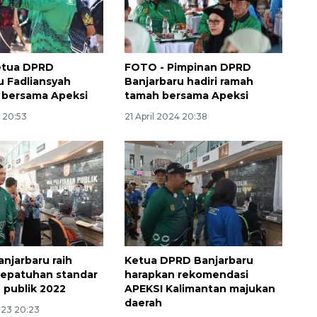
etua DPRD
FOTO - Pimpinan DPRD
u Fadliansyah
Banjarbaru hadiri ramah
bersama Apeksi
tamah bersama Apeksi
4 20:53
21 April 2024 20:38
Vaksin HPV untuk siswa laki-
laki
2026-08-06 06:30:00
njarbaru raih
Ketua DPRD Banjarbaru
kepatuhan standar
harapkan rekomendasi
 publik 2022
APEKSI Kalimantan majukan
daerah
023 20:23