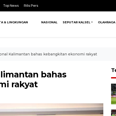
Top News
Rilis Pers
TA & LINGKUNGAN
NASIONAL
SEPUTAR KALSEL
OLAHRAGA
onal Kalimantan bahas kebangkitan ekonomi rakyat
T
limantan bahas
i rakyat