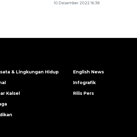
10 Desember 2022 16:38
isata & Lingkungan Hidup
English News
nal
Infografik
ar Kalsel
Rilis Pers
aga
dikan