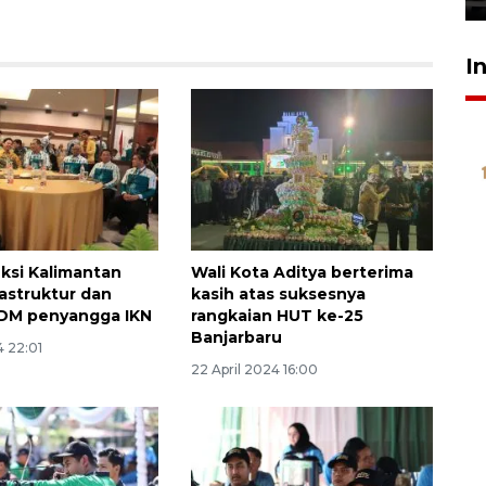
I
ksi Kalimantan
Wali Kota Aditya berterima
rastruktur dan
kasih atas suksesnya
SDM penyangga IKN
rangkaian HUT ke-25
Banjarbaru
4 22:01
22 April 2024 16:00