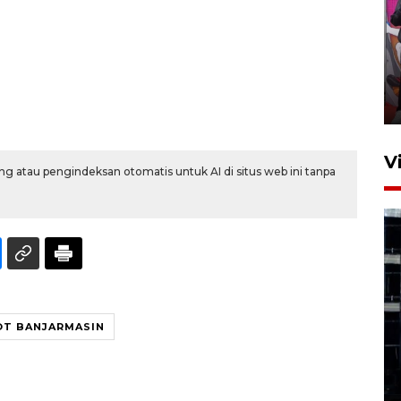
Ketua DPRD Syahrial hadiri
pembukaan Turnamen Sepak
Bola Usia Dini
23 Juli 2026 21:36
V
g atau pengindeksan otomatis untuk AI di situs web ini tanpa
Feature - Kalsel Merangkul
Anak Putus Sekolah Lewat
T BANJARMASIN
Pendidikan Kesetaraan
Bagian 1
30 Juli 2026 17:51