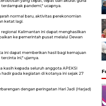
n terobosan yang cepat, tepat dan akurat guna
g terdampak pandemi," ucapnya.
garah normal baru, aktivitas perekonomian
 ketat lagi.
 regional Kalimantan ini dapat menghasilkan
paikan ke pemerintah pusat melalui Dewan
ita ini dapat memberikan hasil bagi kemajuan
cinta ini," ujarnya.
ma kasih kepada seluruh anggota APEKSI
F
hadir pada kegiatan di kotanya ini sejak 27
rbarengan dengan peringatan Hari Jadi (Harjad)