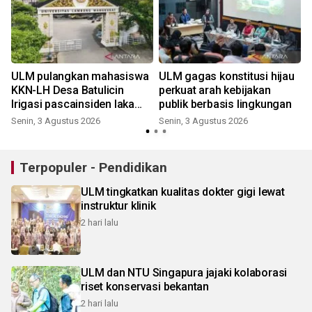
ULM pulangkan mahasiswa
ULM gagas konstitusi hijau
KKN-LH Desa Batulicin
perkuat arah kebijakan
Irigasi pascainsiden laka
publik berbasis lingkungan
maut
Senin, 3 Agustus 2026
Senin, 3 Agustus 2026
Terpopuler - Pendidikan
ULM tingkatkan kualitas dokter gigi lewat
instruktur klinik
2 hari lalu
ULM dan NTU Singapura jajaki kolaborasi
riset konservasi bekantan
2 hari lalu