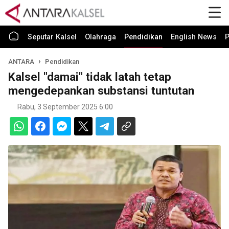
Seputar Kalsel
Olahraga
Pendidikan
English News
P
ANTARA
Pendidikan
Kalsel "damai" tidak latah tetap
mengedepankan substansi tuntutan
Rabu, 3 September 2025 6:00