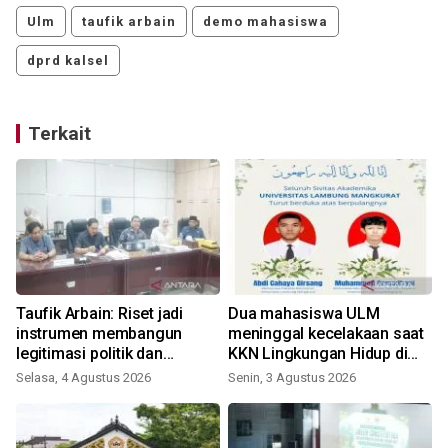
Ulm
taufik arbain
demo mahasiswa
dprd kalsel
Terkait
Taufik Arbain: Riset jadi
Dua mahasiswa ULM
instrumen membangun
meninggal kecelakaan saat
legitimasi politik dan
KKN Lingkungan Hidup di
administratif DOB Gambut
Tanbu
Selasa, 4 Agustus 2026
Senin, 3 Agustus 2026
Raya