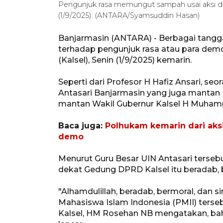
Pengunjuk rasa memungut sampah usai aksi d
(1/9/2025). (ANTARA/Syamsuddin Hasan)
Banjarmasin (ANTARA) - Berbagai tangga
terhadap pengunjuk rasa atau para demo
(Kalsel), Senin (1/9/2025) kemarin.
Seperti dari Profesor H Hafiz Ansari, se
Antasari Banjarmasin yang juga mantan
mantan Wakil Gubernur Kalsel H Muham
Baca juga:
Polhukam kemarin dari aks
demo
Menurut Guru Besar UIN Antasari tersebu
dekat Gedung DPRD Kalsel itu beradab, 
"Alhamdulillah, beradab, bermoral, dan s
Mahasiswa Islam Indonesia (PMII) ters
Kalsel, HM Rosehan NB mengatakan, ba