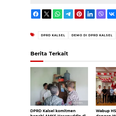
DPRD KALSEL
DEMO DI DPRD KALSEL
Berita Terkait
DPRD Kalsel komitmen
Wabup HSS
benahi AMKS Hasanuddin di
dengan Wa