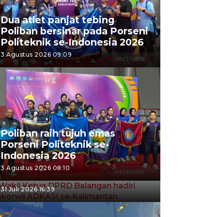
Dua atlet panjat tebing
Poliban bersinar pada Porseni
Politeknik se-Indonesia 2026
3 Agustus 2026 09:09
Poliban raih tujuh emas
Porseni Politeknik se-
Wakil Ketua DPRD Balangan
Indonesia 2026
hadiri Rakorwil ADKASI se-
3 Agustus 2026 08:10
Kalimantan
31 Juli 2026 16:39