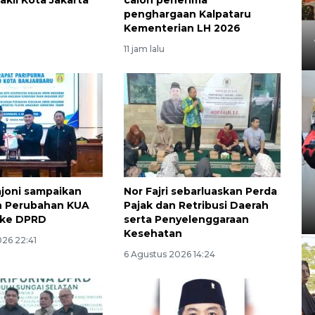
penghargaan Kalpataru
Kementerian LH 2026
11 jam lalu
ajoni sampaikan
Nor Fajri sebarluaskan Perda
n Perubahan KUA
Pajak dan Retribusi Daerah
 ke DPRD
serta Penyelenggaraan
Kesehatan
026 22:41
6 Agustus 2026 14:24