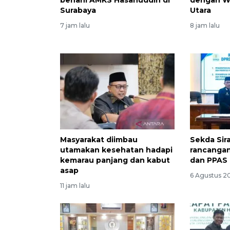
Surabaya
Utara
7 jam lalu
8 jam lalu
Masyarakat diimbau
Sekda Sir
utamakan kesehatan hadapi
rancanga
kemarau panjang dan kabut
dan PPAS
asap
6 Agustus 2
11 jam lalu