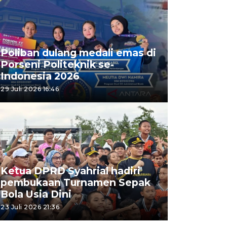
Poliban dulang medali emas di
Porseni Politeknik se-
Indonesia 2026
29 Juli 2026 16:46
Ketua DPRD Syahrial hadiri
pembukaan Turnamen Sepak
Bola Usia Dini
23 Juli 2026 21:36