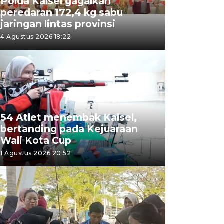
Polda Kalsel gagalkan
peredaran 172,4 kg sabu
jaringan lintas provinsi
4 Agustus 2026 18:22
54 Atlet menembak Kalsel,
bertanding pada Kejuaraan
Wali Kota Cup
1 Agustus 2026 20:52