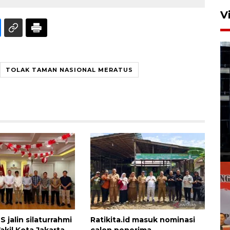
V
TOLAK TAMAN NASIONAL MERATUS
 jalin silaturrahmi
Ratikita.id masuk nominasi
kil Kota Jakarta
calon penerima