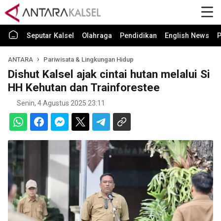
Seputar Kalsel
Olahraga
Pendidikan
English News
P
ANTARA
Pariwisata & Lingkungan Hidup
Dishut Kalsel ajak cintai hutan melalui Si
HH Kehutan dan Trainforestee
Senin, 4 Agustus 2025 23:11