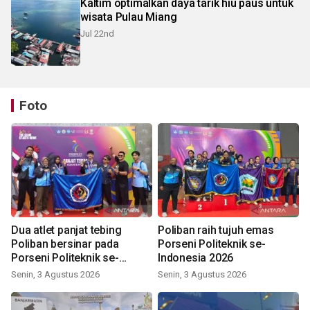
Kaltim optimalkan daya tarik hiu paus untuk
wisata Pulau Miang
Jul 22nd
Foto
Dua atlet panjat tebing
Poliban raih tujuh emas
Poliban bersinar pada
Porseni Politeknik se-
Porseni Politeknik se-
Indonesia 2026
Indonesia 2026
Senin, 3 Agustus 2026
Senin, 3 Agustus 2026