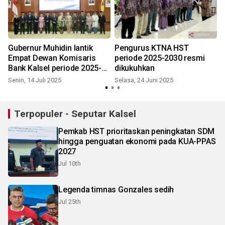
Gubernur Muhidin lantik
Pengurus KTNA HST
Empat Dewan Komisaris
periode 2025-2030 resmi
n
Bank Kalsel periode 2025-
dikukuhkan
2030
Senin, 14 Juli 2025
Selasa, 24 Juni 2025
R
Terpopuler - Seputar Kalsel
Pemkab HST prioritaskan peningkatan SDM
hingga penguatan ekonomi pada KUA-PPAS
2027
Jul 10th
Legenda timnas Gonzales sedih
Jul 25th