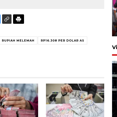
Ketua DPRD Syahrial hadiri
pembukaan Turnamen Sepak
Bola Usia Dini
23 Juli 2026 21:36
RUPIAH MELEMAH
RP16.308 PER DOLAR AS
V
Feature - Kalsel Merangkul
Anak Putus Sekolah Lewat
Pendidikan Kesetaraan
Bagian 1
30 Juli 2026 17:51