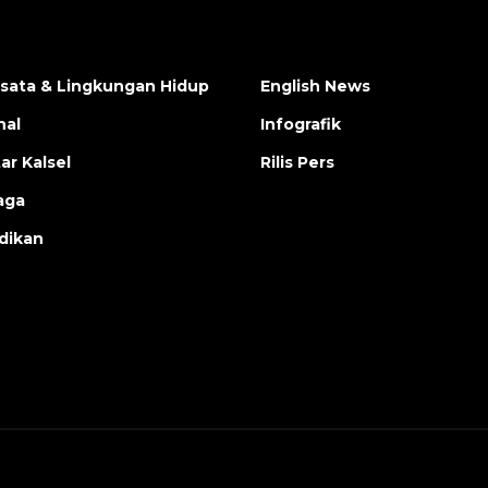
isata & Lingkungan Hidup
English News
nal
Infografik
ar Kalsel
Rilis Pers
aga
dikan