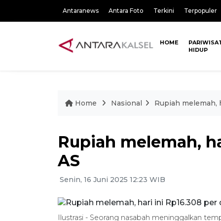
Antaranews
Antara Foto
Terkini
Terpopuler
HOME
PARIWISA
HIDUP
Home
Nasional
Rupiah melemah, ha
Rupiah melemah, har
AS
Senin, 16 Juni 2025 12:23 WIB
Ilustrasi - Seorang nasabah meninggalkan temp