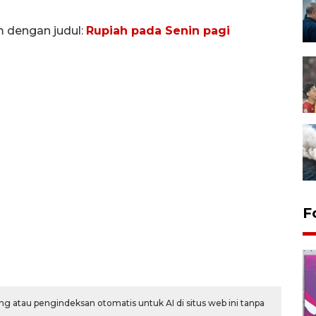
m dengan judul:
Rupiah pada Senin pagi
F
g atau pengindeksan otomatis untuk AI di situs web ini tanpa