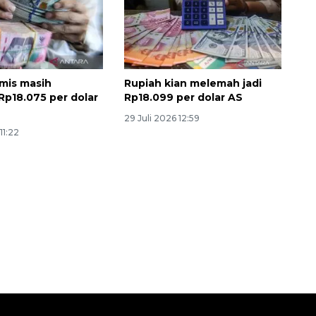
mis masih
Rupiah kian melemah jadi
p18.075 per dolar
Rp18.099 per dolar AS
29 Juli 2026 12:59
11:22
Vaksin HPV untuk siswa laki-
laki
2026-08-06 06:30:00