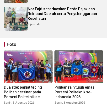
Nor Fajri sebarluaskan Perda Pajak dan
Retribusi Daerah serta Penyelenggaraan
Kesehatan
4 jam lalu
Foto
Dua atlet panjat tebing
Poliban raih tujuh emas
Poliban bersinar pada
Porseni Politeknik se-
Porseni Politeknik se-
Indonesia 2026
Indonesia 2026
Senin, 3 Agustus 2026
Senin, 3 Agustus 2026