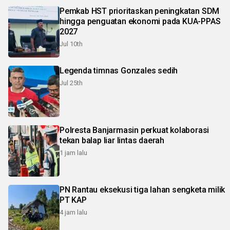
Pemkab HST prioritaskan peningkatan SDM
hingga penguatan ekonomi pada KUA-PPAS
2027
Jul 10th
Legenda timnas Gonzales sedih
Jul 25th
Polresta Banjarmasin perkuat kolaborasi
tekan balap liar lintas daerah
1 jam lalu
PN Rantau eksekusi tiga lahan sengketa milik
PT KAP
4 jam lalu