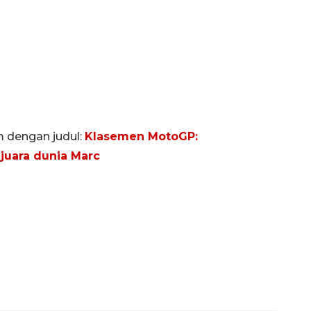
m dengan judul:
Klasemen MotoGP:
juara dunia Marc
Ekspedisi Rupiah Berdaulat
2026 sambangi Papua
2026-08-06 13:15:00