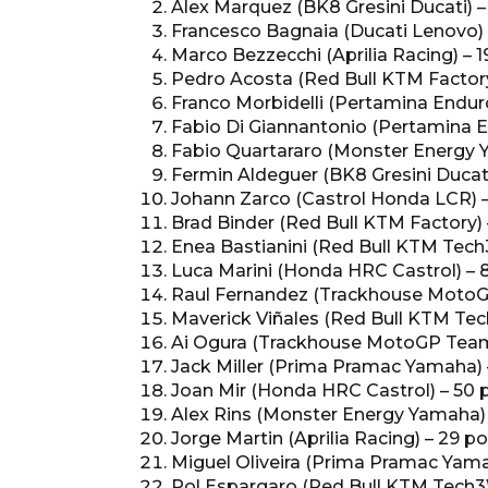
Alex Marquez (BK8 Gresini Ducati) –
Francesco Bagnaia (Ducati Lenovo) 
Marco Bezzecchi (Aprilia Racing) – 1
Pedro Acosta (Red Bull KTM Factory
Franco Morbidelli (Pertamina Enduro
Fabio Di Giannantonio (Pertamina E
Fabio Quartararo (Monster Energy Y
Fermin Aldeguer (BK8 Gresini Ducati
Johann Zarco (Castrol Honda LCR) –
Brad Binder (Red Bull KTM Factory) 
Enea Bastianini (Red Bull KTM Tech3
Luca Marini (Honda HRC Castrol) – 
Raul Fernandez (Trackhouse MotoG
Maverick Viñales (Red Bull KTM Tech
Ai Ogura (Trackhouse MotoGP Team
Jack Miller (Prima Pramac Yamaha) 
Joan Mir (Honda HRC Castrol) – 50 
Alex Rins (Monster Energy Yamaha) 
Jorge Martin (Aprilia Racing) – 29 po
Miguel Oliveira (Prima Pramac Yama
Pol Espargaro (Red Bull KTM Tech3)