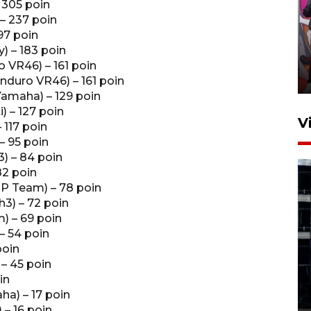
 305 poin
– 237 poin
Ketua DPRD Syahrial hadiri
97 poin
pembukaan Turnamen Sepak
) – 183 poin
Bola Usia Dini
 VR46) – 161 poin
23 Juli 2026 21:36
nduro VR46) – 161 poin
amaha) – 129 poin
) – 127 poin
V
 117 poin
– 95 poin
) – 84 poin
82 poin
P Team) – 78 poin
3) – 72 poin
) – 69 poin
– 54 poin
Feature - Kalsel Merangkul
poin
Anak Putus Sekolah Lewat
– 45 poin
Pendidikan Kesetaraan
in
Bagian 1
ha) – 17 poin
30 Juli 2026 17:51
 – 16 poin