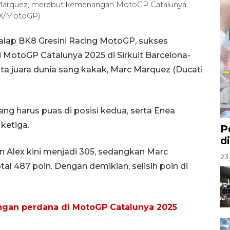
 Marquez, merebut kemenangan MotoGP Catalunya
 (X/MotoGP)
alap BK8 Gresini Racing MotoGP, sukses
i MotoGP Catalunya 2025 di Sirkuit Barcelona-
ta juara dunia sang kakak, Marc Marquez (Ducati
ang harus puas di posisi kedua, serta Enea
 ketiga.
P
d
 Alex kini menjadi 305, sedangkan Marc
23 
l 487 poin. Dengan demikian, selisih poin di
ngan perdana di MotoGP Catalunya 2025