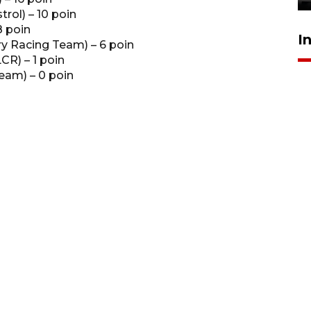
ol) – 10 poin
8 poin
I
 Racing Team) – 6 poin
R) – 1 poin
eam) – 0 poin