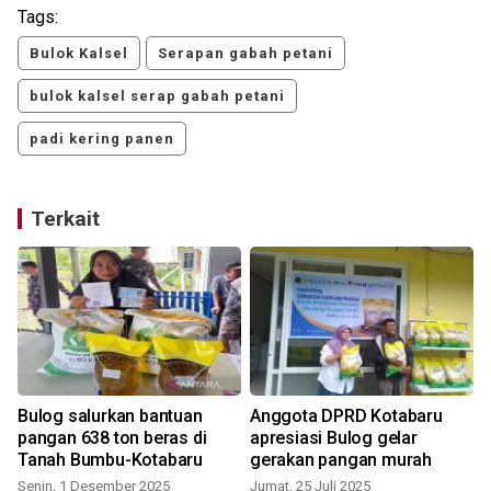
Tags:
Bulok Kalsel
Serapan gabah petani
bulok kalsel serap gabah petani
padi kering panen
Terkait
Bulog salurkan bantuan
Anggota DPRD Kotabaru
pangan 638 ton beras di
apresiasi Bulog gelar
Tanah Bumbu-Kotabaru
gerakan pangan murah
Senin, 1 Desember 2025
Jumat, 25 Juli 2025
R