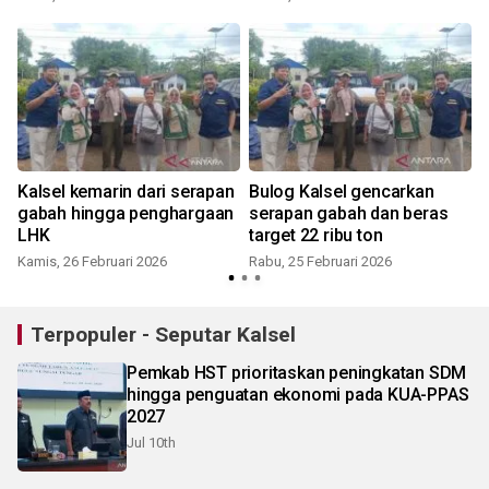
Kalsel kemarin dari serapan
Bulog Kalsel gencarkan
gabah hingga penghargaan
serapan gabah dan beras
LHK
target 22 ribu ton
Kamis, 26 Februari 2026
Rabu, 25 Februari 2026
R
Terpopuler - Seputar Kalsel
Pemkab HST prioritaskan peningkatan SDM
hingga penguatan ekonomi pada KUA-PPAS
2027
Jul 10th