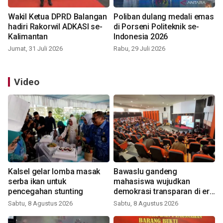
Wakil Ketua DPRD Balangan
Poliban dulang medali emas
hadiri Rakorwil ADKASI se-
di Porseni Politeknik se-
Kalimantan
Indonesia 2026
Jumat, 31 Juli 2026
Rabu, 29 Juli 2026
Video
Kalsel gelar lomba masak
Bawaslu gandeng
serba ikan untuk
mahasiswa wujudkan
pencegahan stunting
demokrasi transparan di era
digital
Sabtu, 8 Agustus 2026
Sabtu, 8 Agustus 2026