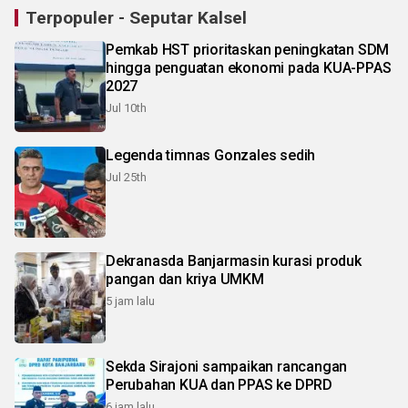
Terpopuler - Seputar Kalsel
Pemkab HST prioritaskan peningkatan SDM
hingga penguatan ekonomi pada KUA-PPAS
2027
Jul 10th
Legenda timnas Gonzales sedih
Jul 25th
Dekranasda Banjarmasin kurasi produk
pangan dan kriya UMKM
5 jam lalu
Sekda Sirajoni sampaikan rancangan
Perubahan KUA dan PPAS ke DPRD
6 jam lalu