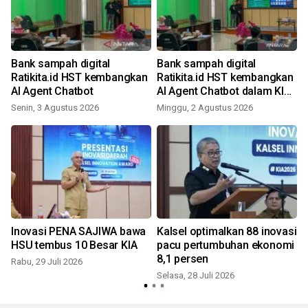
Bank sampah digital
Bank sampah digital
Ratikita.id HST kembangkan
Ratikita.id HST kembangkan
AI Agent Chatbot
AI Agent Chatbot dalam KIA
2026
Senin, 3 Agustus 2026
Minggu, 2 Agustus 2026
M
Inovasi PENA SAJIWA bawa
Kalsel optimalkan 88 inovasi
HSU tembus 10 Besar KIA
pacu pertumbuhan ekonomi
8,1 persen
Rabu, 29 Juli 2026
Selasa, 28 Juli 2026
R