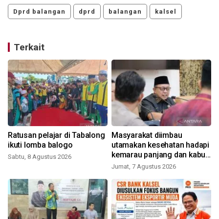
Dprd balangan
dprd
balangan
kalsel
Terkait
n
Ratusan pelajar di Tabalong
Masyarakat diimbau
ikuti lomba balogo
utamakan kesehatan hadapi
kemarau panjang dan kabut
Sabtu, 8 Agustus 2026
asap
Jumat, 7 Agustus 2026