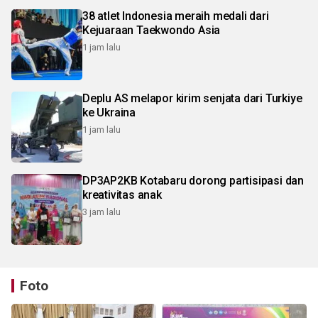
38 atlet Indonesia meraih medali dari
Kejuaraan Taekwondo Asia
1 jam lalu
Deplu AS melapor kirim senjata dari Turkiye
ke Ukraina
1 jam lalu
DP3AP2KB Kotabaru dorong partisipasi dan
kreativitas anak
3 jam lalu
Foto