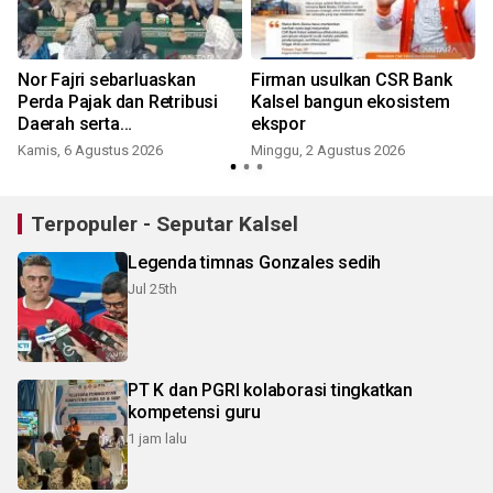
Nor Fajri sebarluaskan
Firman usulkan CSR Bank
Perda Pajak dan Retribusi
Kalsel bangun ekosistem
i
Daerah serta
ekspor
Penyelenggaraan
Kamis, 6 Agustus 2026
Minggu, 2 Agustus 2026
J
Kesehatan
Terpopuler - Seputar Kalsel
Legenda timnas Gonzales sedih
Jul 25th
PT K dan PGRI kolaborasi tingkatkan
kompetensi guru
1 jam lalu