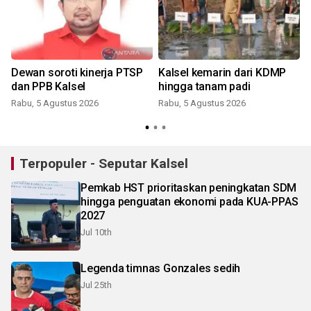
n
Dewan soroti kinerja PTSP
Kalsel kemarin dari KDMP
dan PPB Kalsel
hingga tanam padi
Rabu, 5 Agustus 2026
Rabu, 5 Agustus 2026
Terpopuler - Seputar Kalsel
Pemkab HST prioritaskan peningkatan SDM
hingga penguatan ekonomi pada KUA-PPAS
2027
Jul 10th
Legenda timnas Gonzales sedih
Jul 25th