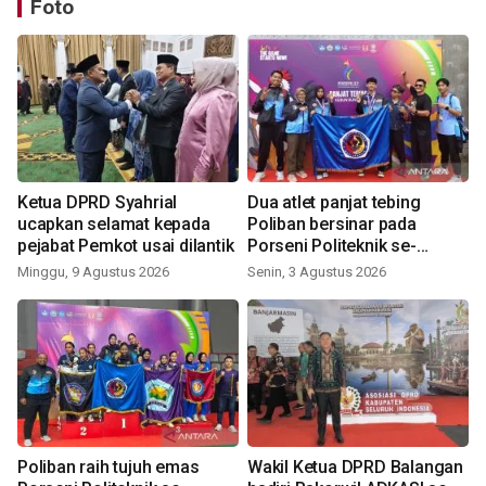
Foto
Ketua DPRD Syahrial
Dua atlet panjat tebing
ucapkan selamat kepada
Poliban bersinar pada
pejabat Pemkot usai dilantik
Porseni Politeknik se-
Indonesia 2026
Minggu, 9 Agustus 2026
Senin, 3 Agustus 2026
Poliban raih tujuh emas
Wakil Ketua DPRD Balangan