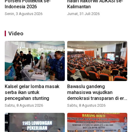
Porseni Politeknik se-
hadiri Rakorwil ADKASI se-
Indonesia 2026
Kalimantan
Senin, 3 Agustus 2026
Jumat, 31 Juli 2026
Video
Kalsel gelar lomba masak
Bawaslu gandeng
serba ikan untuk
mahasiswa wujudkan
pencegahan stunting
demokrasi transparan di era
digital
Sabtu, 8 Agustus 2026
Sabtu, 8 Agustus 2026