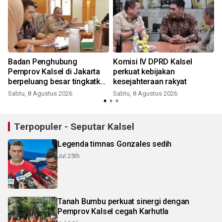
Badan Penghubung
Komisi IV DPRD Kalsel
Pemprov Kalsel di Jakarta
perkuat kebijakan
berpeluang besar tingkatkan
kesejahteraan rakyat
penerimaan daerah
Sabtu, 8 Agustus 2026
Sabtu, 8 Agustus 2026
Terpopuler - Seputar Kalsel
Legenda timnas Gonzales sedih
Jul 25th
Tanah Bumbu perkuat sinergi dengan
Pemprov Kalsel cegah Karhutla