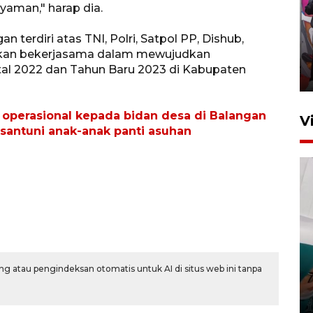
aman," harap dia.
Ketua DPRD Syahrial hadiri
pembukaan Turnamen Sepak
 terdiri atas TNI, Polri, Satpol PP, Dishub,
Bola Usia Dini
 akan bekerjasama dalam mewujudkan
al 2022 dan Tahun Baru 2023 di Kabupaten
23 Juli 2026 21:36
 operasional kepada bidan desa di Balangan
V
i santuni anak-anak panti asuhan
Feature - Kalsel Merangkul
Anak Putus Sekolah Lewat
Pendidikan Kesetaraan
g atau pengindeksan otomatis untuk AI di situs web ini tanpa
Bagian 3
30 Juli 2026 17:56