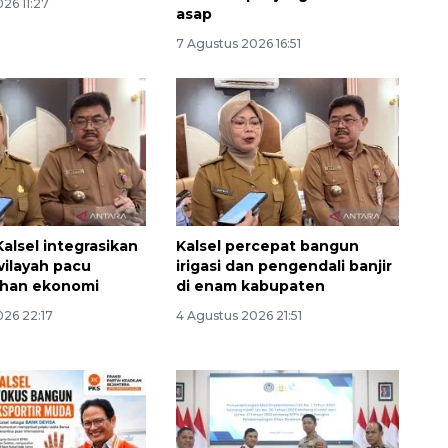
26 11:27
asap
7 Agustus 2026 16:51
SPHP jaga harga beras
alsel integrasikan
Kalsel percepat bangun
wilayah pacu
irigasi dan pengendali banjir
2026-08-08 06:00:00
han ekonomi
di enam kabupaten
026 22:17
4 Agustus 2026 21:51