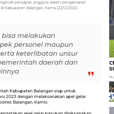
mengecek persiapan anggota dalam pengamanan
 di Kabupaten Balangan, Kamis (22/12/2022).
ta bisa melakukan
spek personel maupun
erta keterlibatan unsur
, pemerintah daerah dan
C
S
ainnya
14 
ntah Kabupaten Balangan siap untuk
u 2023 dengan melaksanakan apel gelar
polres Balangan, Kamis.
mengatakan apel gelar pasukan dilaksanakan