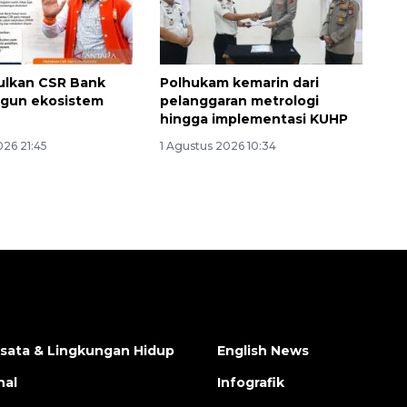
ulkan CSR Bank
Polhukam kemarin dari
ngun ekosistem
pelanggaran metrologi
hingga implementasi KUHP
026 21:45
1 Agustus 2026 10:34
isata & Lingkungan Hidup
English News
nal
Infografik