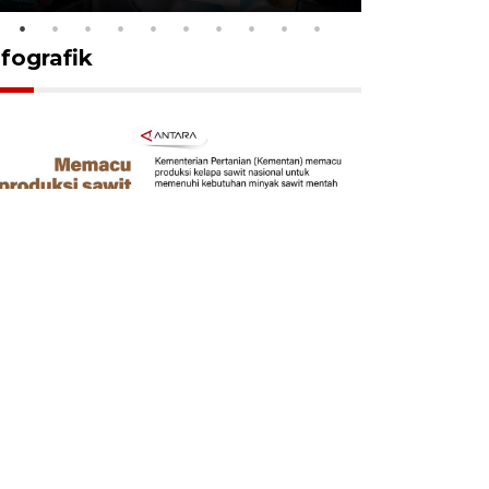
nfografik