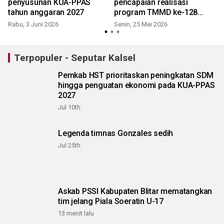
penyusunan KUA-PPAS
pencapaian realisasi
tahun anggaran 2027
program TMMD ke-128
Kodim 1003/HSS
Rabu, 3 Juni 2026
Senin, 25 Mei 2026
Terpopuler - Seputar Kalsel
Pemkab HST prioritaskan peningkatan SDM
hingga penguatan ekonomi pada KUA-PPAS
2027
Jul 10th
Legenda timnas Gonzales sedih
Jul 25th
Askab PSSI Kabupaten Blitar mematangkan
tim jelang Piala Soeratin U-17
13 menit lalu