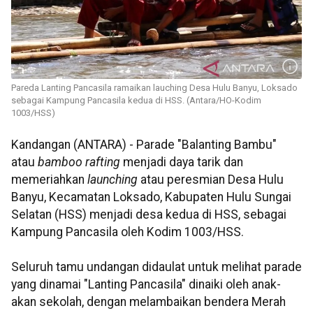
Pareda Lanting Pancasila ramaikan lauching Desa Hulu Banyu, Loksado
sebagai Kampung Pancasila kedua di HSS. (Antara/HO-Kodim
1003/HSS)
Kandangan (ANTARA) - Parade "Balanting Bambu"
atau
bamboo rafting
menjadi daya tarik dan
memeriahkan
launching
atau peresmian Desa Hulu
Banyu, Kecamatan Loksado, Kabupaten Hulu Sungai
Selatan (HSS) menjadi desa kedua di HSS, sebagai
Kampung Pancasila oleh Kodim 1003/HSS.
Seluruh tamu undangan didaulat untuk melihat parade
yang dinamai "Lanting Pancasila" dinaiki oleh anak-
akan sekolah, dengan melambaikan bendera Merah