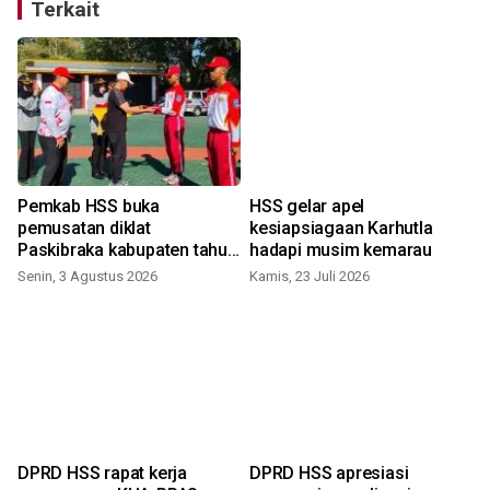
Terkait
Pemkab HSS buka
HSS gelar apel
t
pemusatan diklat
kesiapsiagaan Karhutla
Paskibraka kabupaten tahun
hadapi musim kemarau
2026
Senin, 3 Agustus 2026
Kamis, 23 Juli 2026
DPRD HSS rapat kerja
DPRD HSS apresiasi