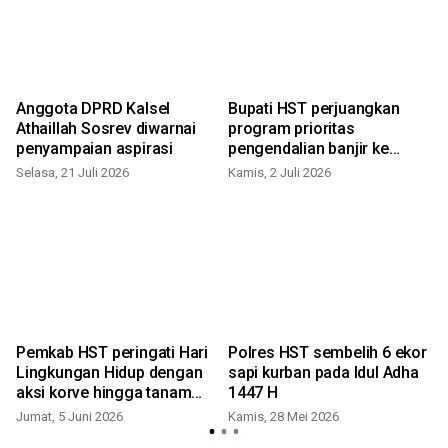
Anggota DPRD Kalsel
Bupati HST perjuangkan
a
Athaillah Sosrev diwarnai
program prioritas
penyampaian aspirasi
pengendalian banjir ke
Kementerian PU
Selasa, 21 Juli 2026
Kamis, 2 Juli 2026
Pemkab HST peringati Hari
Polres HST sembelih 6 ekor
Lingkungan Hidup dengan
sapi kurban pada Idul Adha
aksi korve hingga tanam
1447 H
pohon
Jumat, 5 Juni 2026
Kamis, 28 Mei 2026
S