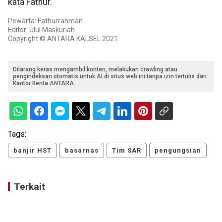
kata Fathur.
Pewarta: Fathurrahman
Editor: Ulul Maskuriah
Copyright © ANTARA KALSEL 2021
Dilarang keras mengambil konten, melakukan crawling atau
pengindeksan otomatis untuk AI di situs web ini tanpa izin tertulis dari
Kantor Berita ANTARA.
Tags:
banjir HST
basarnas
Tim SAR
pengungsian
Terkait