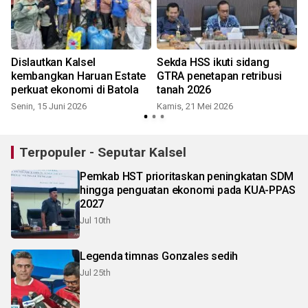
Dislautkan Kalsel
Sekda HSS ikuti sidang
kembangkan Haruan Estate
GTRA penetapan retribusi
perkuat ekonomi di Batola
tanah 2026
Senin, 15 Juni 2026
Kamis, 21 Mei 2026
S
Terpopuler - Seputar Kalsel
Pemkab HST prioritaskan peningkatan SDM
hingga penguatan ekonomi pada KUA-PPAS
2027
Jul 10th
Legenda timnas Gonzales sedih
Jul 25th