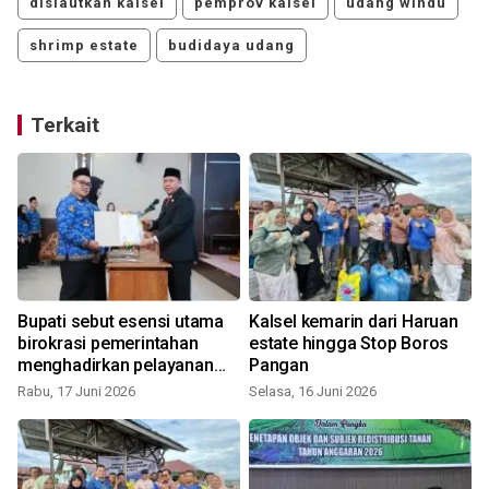
dislautkan kalsel
pemprov kalsel
udang windu
shrimp estate
budidaya udang
Terkait
Bupati sebut esensi utama
Kalsel kemarin dari Haruan
birokrasi pemerintahan
estate hingga Stop Boros
menghadirkan pelayanan
Pangan
prima
Rabu, 17 Juni 2026
Selasa, 16 Juni 2026