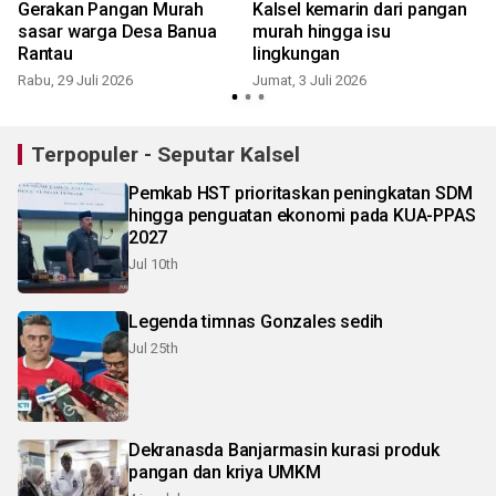
Gerakan Pangan Murah
Kalsel kemarin dari pangan
a
sasar warga Desa Banua
murah hingga isu
T
Rantau
lingkungan
Rabu, 29 Juli 2026
Jumat, 3 Juli 2026
R
Terpopuler - Seputar Kalsel
Pemkab HST prioritaskan peningkatan SDM
hingga penguatan ekonomi pada KUA-PPAS
2027
Jul 10th
Legenda timnas Gonzales sedih
Jul 25th
Dekranasda Banjarmasin kurasi produk
pangan dan kriya UMKM