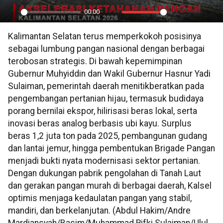
00:00
Play
Mute
Settings
PIP
En
Kalimantan Selatan terus memperkokoh posisinya
ful
sebagai lumbung pangan nasional dengan berbagai
terobosan strategis. Di bawah kepemimpinan
Gubernur Muhyiddin dan Wakil Gubernur Hasnur Yadi
Sulaiman, pemerintah daerah menitikberatkan pada
pengembangan pertanian hijau, termasuk budidaya
porang bernilai ekspor, hilirisasi beras lokal, serta
inovasi beras analog berbasis ubi kayu. Surplus
beras 1,2 juta ton pada 2025, pembangunan gudang
dan lantai jemur, hingga pembentukan Brigade Pangan
menjadi bukti nyata modernisasi sektor pertanian.
Dengan dukungan pabrik pengolahan di Tanah Laut
dan gerakan pangan murah di berbagai daerah, Kalsel
optimis menjaga kedaulatan pangan yang stabil,
mandiri, dan berkelanjutan. (Abdul Hakim/Andre