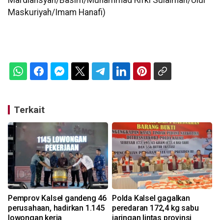
Mardiansyah/Basim/Muhammad Rifki Sulaiman/Ulul
Maskuriyah/Imam Hanafi)
Terkait
Pemprov Kalsel gandeng 46
Polda Kalsel gagalkan
perusahaan, hadirkan 1.145
peredaran 172,4 kg sabu
lowongan kerja
jaringan lintas provinsi