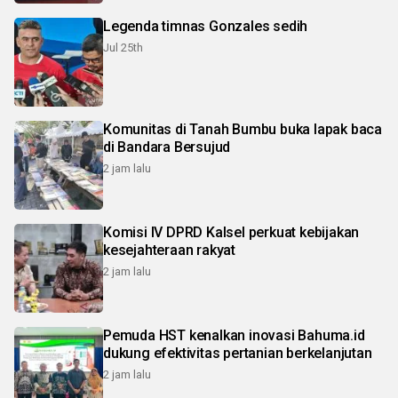
Legenda timnas Gonzales sedih
Jul 25th
Komunitas di Tanah Bumbu buka lapak baca
di Bandara Bersujud
2 jam lalu
Komisi IV DPRD Kalsel perkuat kebijakan
kesejahteraan rakyat
2 jam lalu
Pemuda HST kenalkan inovasi Bahuma.id
dukung efektivitas pertanian berkelanjutan
2 jam lalu