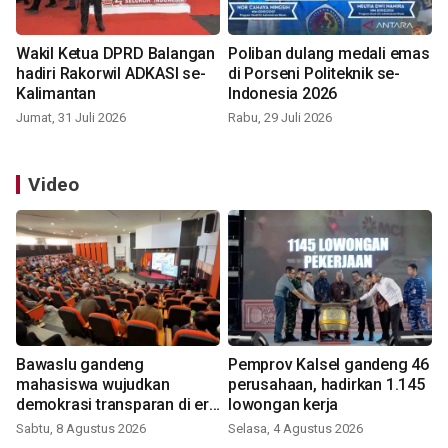
Wakil Ketua DPRD Balangan
Poliban dulang medali emas
hadiri Rakorwil ADKASI se-
di Porseni Politeknik se-
Kalimantan
Indonesia 2026
Jumat, 31 Juli 2026
Rabu, 29 Juli 2026
Video
Bawaslu gandeng
Pemprov Kalsel gandeng 46
mahasiswa wujudkan
perusahaan, hadirkan 1.145
demokrasi transparan di era
lowongan kerja
digital
Sabtu, 8 Agustus 2026
Selasa, 4 Agustus 2026