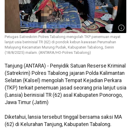
Petugas Satreskrim Polres Tabalong mengolah TKP penemuan mayat
lanjut usia berinisial TR (62) di pondok kebun kawasan Perumahan
Maluyung Kecamatan Murung Pudak, Kabupaten Tabalong, Senin
(18/8/2025) malam. (ANTARA/HO-Polres Tabalong)
Tanjung (ANTARA) - Penyidik Satuan Reserse Kriminal
(Satrekrim) Polres Tabalong jajaran Polda Kalimantan
Selatan (Kalsel) mengolah Tempat Kejadian Perkara
(TKP) terkait penemuan jasad seorang pria lanjut usia
(Lansia) berinisial TR (62) asal Kabupaten Ponorogo,
Jawa Timur (Jatim)
Diketahui, lansia tersebut tinggal bersama saksi MA
(62) di Kelurahan Tanjung, Kabupaten Tabalong.