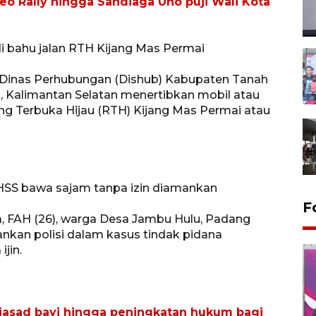
eo Rally hingga Sandiaga Uno puji Wali Kota
di bahu jalan RTH Kijang Mas Permai
i Dinas Perhubungan (Dishub) Kabupaten Tanah
i, Kalimantan Selatan menertibkan mobil atau
ang Terbuka Hijau (RTH) Kijang Mas Permai atau
SS bawa sajam tanpa izin diamankan
F
 FAH (26), warga Desa Jambu Hulu, Padang
ankan polisi dalam kasus tindak pidana
jin.
jasad bayi hingga peningkatan hukum bagi