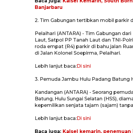
Baca juga:
Kalsel Kemarin, South Born
Banjarbaru
2. Tim Gabungan tertibkan mobil parkir 
Pelaihari (ANTARA) - Tim Gabungan dar
Laut, Satpol PP Tanah Laut dan TNI-Polr
roda empat (R4) parkir di bahu jalan Ru
di Jalan Kolonel Soepirma, Pelaihari.
Lebih lanjut baca:
Di sini
3. Pemuda Jambu Hulu Padang Batung H
Kandangan (ANTARA) - Seorang pemuda,
Batung, Hulu Sungai Selatan (HSS), diam
kepemilikan senjata tajam (sajam) tanpa i
Lebih lanjut baca:
Di sini
Baca juga:
Kalsel kemarin, penemuan 