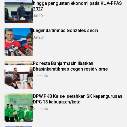
hingga penguatan ekonomi pada KUA-PPAS
2027
Jul 10th
Legenda timnas Gonzales sedih
Jul 25th
Polresta Banjarmasin libatkan
Bhabinkamtibmas cegah residivisme
1 jam lalu
DPW PKB Kalsel serahkan SK kepengurusan
DPC 13 kabupaten/kota
2 jam lalu