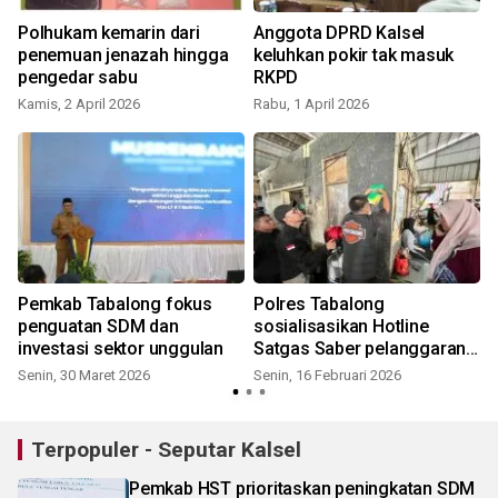
Polhukam kemarin dari
Anggota DPRD Kalsel
penemuan jenazah hingga
keluhkan pokir tak masuk
pengedar sabu
RKPD
Kamis, 2 April 2026
Rabu, 1 April 2026
R
Pemkab Tabalong fokus
Polres Tabalong
penguatan SDM dan
sosialisasikan Hotline
investasi sektor unggulan
Satgas Saber pelanggaran
pangan
Senin, 30 Maret 2026
Senin, 16 Februari 2026
S
Terpopuler - Seputar Kalsel
Pemkab HST prioritaskan peningkatan SDM