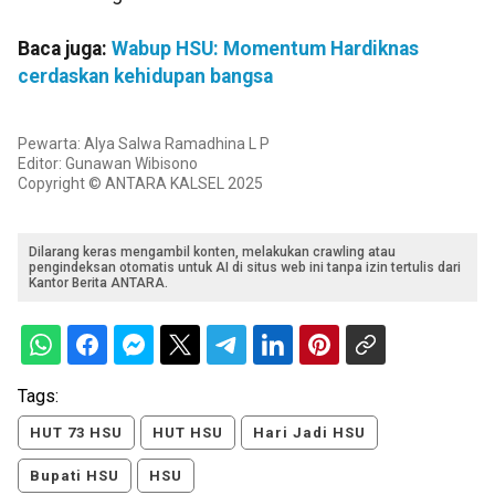
Baca juga:
Wabup HSU: Momentum Hardiknas
cerdaskan kehidupan bangsa
Pewarta: Alya Salwa Ramadhina L P
Editor: Gunawan Wibisono
Copyright © ANTARA KALSEL 2025
Dilarang keras mengambil konten, melakukan crawling atau
pengindeksan otomatis untuk AI di situs web ini tanpa izin tertulis dari
Kantor Berita ANTARA.
Tags:
HUT 73 HSU
HUT HSU
Hari Jadi HSU
Bupati HSU
HSU