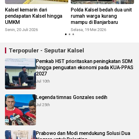
Kalsel kemarin dari
Polda Kalsel bedah dua unit
pendapatan Kalsel hingga
rumah warga kurang
UMKM
mampu di Banjarbaru
Senin, 20 Juli 2026
Selasa, 19 Mei 2026
K
Terpopuler - Seputar Kalsel
Pemkab HST prioritaskan peningkatan SDM
hingga penguatan ekonomi pada KUA-PPAS
2027
Jul 10th
Legenda timnas Gonzales sedih
Jul 25th
Prabowo dan Modi mendukung Solusi Dua