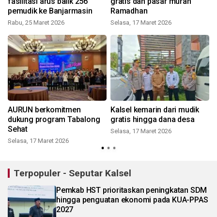
fasilitasi arus balik 256
gratis dan pasar murah
pemudik ke Banjarmasin
Ramadhan
Rabu, 25 Maret 2026
Selasa, 17 Maret 2026
S
AURUN berkomitmen
Kalsel kemarin dari mudik
i
dukung program Tabalong
gratis hingga dana desa
Sehat
Selasa, 17 Maret 2026
Selasa, 17 Maret 2026
S
Terpopuler - Seputar Kalsel
Pemkab HST prioritaskan peningkatan SDM
hingga penguatan ekonomi pada KUA-PPAS
2027