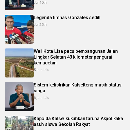
Jul 10th
Legenda timnas Gonzales sedih
Jul 25th
Wali Kota Lisa pacu pembangunan Jalan
Lingkar Selatan 43 kilometer pengurai
kemacetan
5 jam lalu
Sistem kelistrikan Kalselteng masih status
siaga
6 jam lalu
Kapolda Kalsel kukuhkan taruna Akpol kaka
asuh siswa Sekolah Rakyat