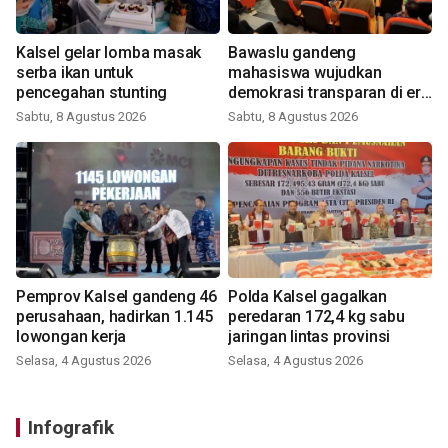
Kalsel gelar lomba masak
Bawaslu gandeng
serba ikan untuk
mahasiswa wujudkan
pencegahan stunting
demokrasi transparan di era
digital
Sabtu, 8 Agustus 2026
Sabtu, 8 Agustus 2026
Pemprov Kalsel gandeng 46
Polda Kalsel gagalkan
perusahaan, hadirkan 1.145
peredaran 172,4 kg sabu
lowongan kerja
jaringan lintas provinsi
Selasa, 4 Agustus 2026
Selasa, 4 Agustus 2026
Infografik