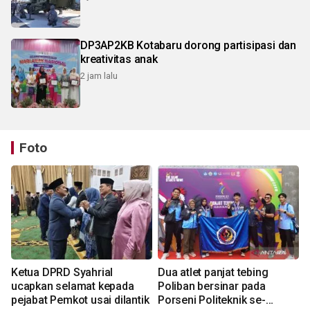
DP3AP2KB Kotabaru dorong partisipasi dan
kreativitas anak
2 jam lalu
Foto
Ketua DPRD Syahrial
Dua atlet panjat tebing
ucapkan selamat kepada
Poliban bersinar pada
pejabat Pemkot usai dilantik
Porseni Politeknik se-