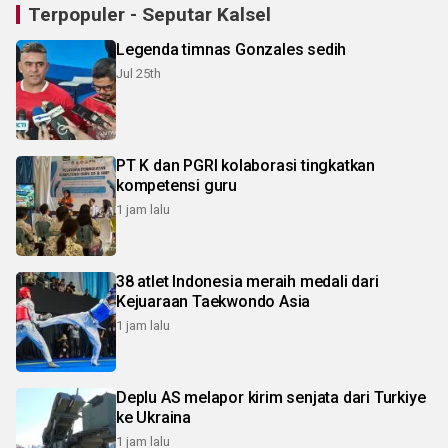
Terpopuler - Seputar Kalsel
Legenda timnas Gonzales sedih
Jul 25th
PT K dan PGRI kolaborasi tingkatkan
kompetensi guru
1 jam lalu
38 atlet Indonesia meraih medali dari
Kejuaraan Taekwondo Asia
1 jam lalu
Deplu AS melapor kirim senjata dari Turkiye
ke Ukraina
1 jam lalu