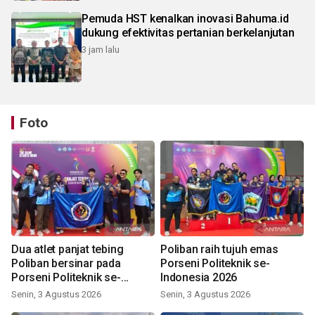
Pemuda HST kenalkan inovasi Bahuma.id
dukung efektivitas pertanian berkelanjutan
3 jam lalu
Foto
Dua atlet panjat tebing
Poliban raih tujuh emas
Poliban bersinar pada
Porseni Politeknik se-
Porseni Politeknik se-
Indonesia 2026
Indonesia 2026
Senin, 3 Agustus 2026
Senin, 3 Agustus 2026