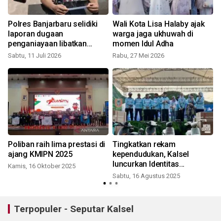
p
Polres Banjarbaru selidiki
Wali Kota Lisa Halaby ajak
laporan dugaan
warga jaga ukhuwah di
penganiayaan libatkan
momen Idul Adha
mantan wali kota
Sabtu, 11 Juli 2026
Rabu, 27 Mei 2026
S
Poliban raih lima prestasi di
Tingkatkan rekam
ajang KMIPN 2025
kependudukan, Kalsel
luncurkan Identitas
Kamis, 16 Oktober 2025
Kependudukan Digital
Sabtu, 16 Agustus 2025
Terpopuler - Seputar Kalsel