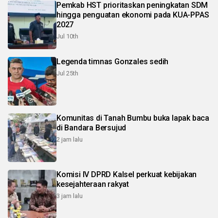
Pemkab HST prioritaskan peningkatan SDM
hingga penguatan ekonomi pada KUA-PPAS
2027
Jul 10th
Legenda timnas Gonzales sedih
Jul 25th
Komunitas di Tanah Bumbu buka lapak baca
di Bandara Bersujud
2 jam lalu
Komisi IV DPRD Kalsel perkuat kebijakan
kesejahteraan rakyat
3 jam lalu