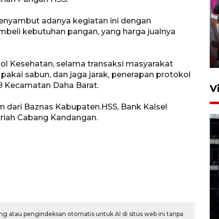
Ketua DPRD Syahrial hadiri
enyambut adanya kegiatan ini dengan
pembukaan Turnamen Sepak
beli kebutuhan pangan, yang harga jualnya
Bola Usia Dini
23 Juli 2026 21:36
l Kesehatan, selama transaksi masyarakat
akai sabun, dan jaga jarak, penerapan protokol
9 Kecamatan Daha Barat.
V
n dari Baznas Kabupaten.HSS, Bank Kalsel
ariah Cabang Kandangan.
Feature - Kalsel Merangkul
Anak Putus Sekolah Lewat
Pendidikan Kesetaraan
Bagian 1
g atau pengindeksan otomatis untuk AI di situs web ini tanpa
30 Juli 2026 17:51