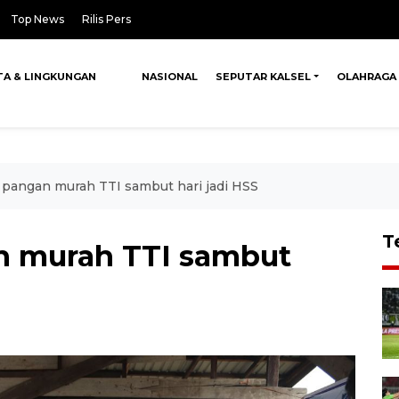
Top News
Rilis Pers
TA & LINGKUNGAN
NASIONAL
SEPUTAR KALSEL
OLAHRAGA
 pangan murah TTI sambut hari jadi HSS
T
n murah TTI sambut