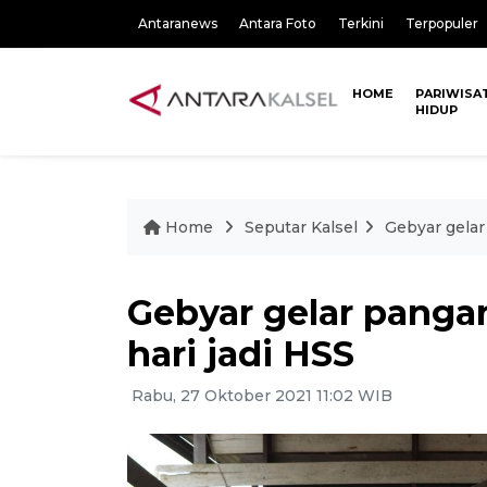
Antaranews
Antara Foto
Terkini
Terpopuler
HOME
PARIWISA
HIDUP
Home
Seputar Kalsel
Gebyar gelar
Gebyar gelar panga
hari jadi HSS
Rabu, 27 Oktober 2021 11:02 WIB