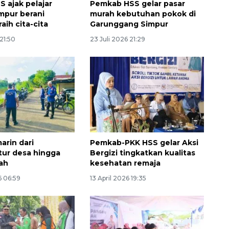
 ajak pelajar
Pemkab HSS gelar pasar
mpur berani
murah kebutuhan pokok di
aih cita-cita
Garunggang Simpur
 21:50
23 Juli 2026 21:29
Memberantas kejahatan
jalanan Jakarta
arin dari
Pemkab-PKK HSS gelar Aksi
2026-08-05 18:00:00
ktur desa hingga
Bergizi tingkatkan kualitas
ah
kesehatan remaja
6 06:59
13 April 2026 19:35