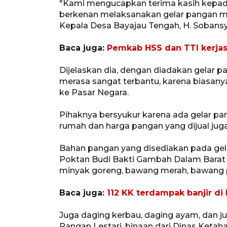
"Kami mengucapkan terima kasih kepad
berkenan melaksanakan gelar pangan mur
Kepala Desa Bayajau Tengah, H. Sobansya
Baca juga:
Pemkab HSS dan TTI kerjas
Dijelaskan dia, dengan diadakan gelar 
merasa sangat terbantu, karena biasanya 
ke Pasar Negara.
Pihaknya bersyukur karena ada gelar pan
rumah dan harga pangan yang dijual juga
Bahan pangan yang disediakan pada gela
Poktan Budi Bakti Gambah Dalam Barat Kan
minyak goreng, bawang merah, bawang p
Baca juga:
112 KK terdampak banjir d
Juga daging kerbau, daging ayam, dan j
Pangan Lestari, binaan dari Dinas Keta