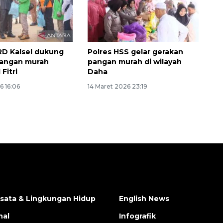
D Kalsel dukung
Polres HSS gelar gerakan
pangan murah
pangan murah di wilayah
 Fitri
Daha
6 16:06
14 Maret 2026 23:19
isata & Lingkungan Hidup
English News
nal
Infografik