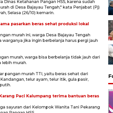
a Dinas Ketahanan Pangan HSS, karena sudah
ah di Desa Bajayau Tengah," kata Penjabat (Pj)
h, Selasa (26/10) kemarin.
ama pasarkan beras sehat produksi lokal
pangan murah ini, warga Desa Bajayau Tengah
warganya jika ingin berbelanja harus pergi jauh
gan murah, warga bisa berbelanja tidak jauh dari
 lebih murah.
r pangan murah TTI, yaitu beras sehat dari
F
dangan, telur ayam, telur itik, gula pasir,
utih.
i Karang Paci Kalumpang terima bantuan beras
uga sayuran dari Kelompok Wanita Tani Pekarang
hanan Pangan HSS.