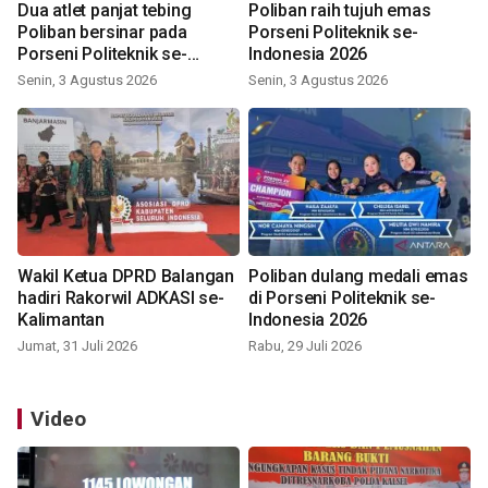
Dua atlet panjat tebing
Poliban raih tujuh emas
Poliban bersinar pada
Porseni Politeknik se-
Porseni Politeknik se-
Indonesia 2026
Indonesia 2026
Senin, 3 Agustus 2026
Senin, 3 Agustus 2026
Wakil Ketua DPRD Balangan
Poliban dulang medali emas
hadiri Rakorwil ADKASI se-
di Porseni Politeknik se-
Kalimantan
Indonesia 2026
Jumat, 31 Juli 2026
Rabu, 29 Juli 2026
Video