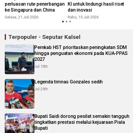
perluasan rute penerbangan
KI untuk lindungi hasil riset
ke Singapura dan China
dan inovasi
Selasa, 21 Juli 2026
Rabu, 15 Juli 2026
Terpopuler - Seputar Kalsel
Pemkab HST prioritaskan peningkatan SDM
hingga penguatan ekonomi pada KUA-PPAS
2027
Jul 10th
Legenda timnas Gonzales sedih
Jul 25th
Bupati Saidi dorong pesilat semakin tangguh
tingkatkan prestasi melalui kejuaraan Piala
Bupati