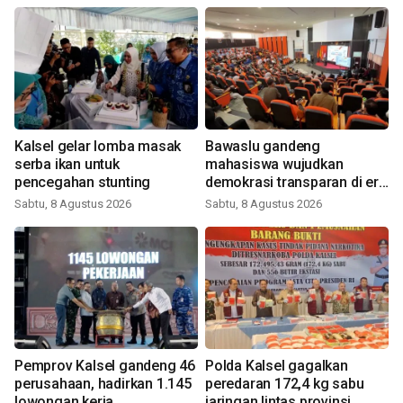
Kalsel gelar lomba masak
Bawaslu gandeng
serba ikan untuk
mahasiswa wujudkan
pencegahan stunting
demokrasi transparan di era
digital
Sabtu, 8 Agustus 2026
Sabtu, 8 Agustus 2026
Pemprov Kalsel gandeng 46
Polda Kalsel gagalkan
perusahaan, hadirkan 1.145
peredaran 172,4 kg sabu
lowongan kerja
jaringan lintas provinsi