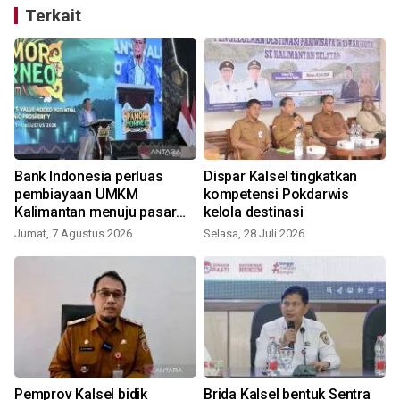
Terkait
Bank Indonesia perluas
Dispar Kalsel tingkatkan
d
pembiayaan UMKM
kompetensi Pokdarwis
Kalimantan menuju pasar
kelola destinasi
global
Jumat, 7 Agustus 2026
Selasa, 28 Juli 2026
Pemprov Kalsel bidik
Brida Kalsel bentuk Sentra