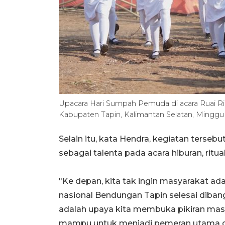
Upacara Hari Sumpah Pemuda di acara Ruai R
Kabupaten Tapin, Kalimantan Selatan, Mingg
Selain itu, kata Hendra, kegiatan terse
sebagai talenta pada acara hiburan, rit
"Ke depan, kita tak ingin masyarakat ada
nasional Bendungan Tapin selesai dibang
adalah upaya kita membuka pikiran ma
mampu untuk menjadi pemeran utama d