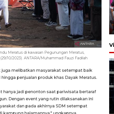
Ketua DPRD Syahrial hadiri
pembukaan Turnamen Sepak
Bola Usia Dini
23 Juli 2026 21:36
V
indu Meratus di kawasan Pegunungan Meratus,
u (29/10/2023). ANTARA/Muhammad Fauzi Fadilah
but juga melibatkan masyarakat setempat baik
ual hingga penjualan produk khas Dayak Meratus.
Feature - Kalsel Merangkul
t hanya jadi penonton saat pariwisata bertaraf
Anak Putus Sekolah Lewat
Pendidikan Kesetaraan
un. Dengan event yang rutin dilaksanakan ini
Bagian 1
syarakat dan pada akhirnya SDM setempat
30 Juli 2026 17:51
i kampung halamannya," ungkapnya.