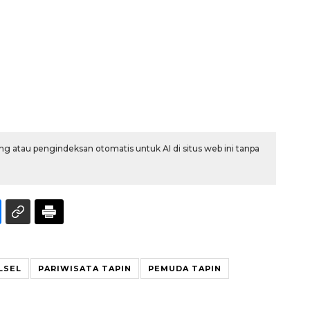
g atau pengindeksan otomatis untuk AI di situs web ini tanpa
Sinyal positif perekonomian
Indonesia
2026-08-05 15:00:00
LSEL
PARIWISATA TAPIN
PEMUDA TAPIN