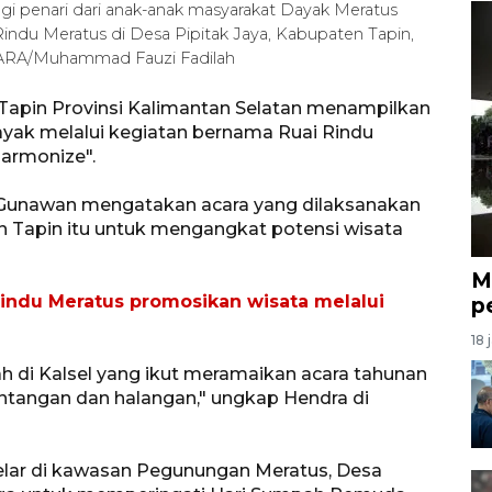
gi penari dari anak-anak masyarakat Dayak Meratus
Rindu Meratus di Desa Pipitak Jaya, Kabupaten Tapin,
NTARA/Muhammad Fauzi Fadilah
apin Provinsi Kalimantan Selatan menampilkan
yak melalui kegiatan bernama Ruai Rindu
armonize".
 Gunawan mengatakan acara yang dilaksanakan
n Tapin itu untuk mengangkat potensi wisata
M
Rindu Meratus promosikan wisata melalui
p
18 
ah di Kalsel yang ikut meramaikan acara tahunan
rintangan dan halangan," ungkap Hendra di
lar di kawasan Pegunungan Meratus, Desa