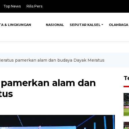
Top News
Rilis Pers
TA & LINGKUNGAN
NASIONAL
SEPUTAR KALSEL
OLAHRAGA
Meratus pamerkan alam dan budaya Dayak Meratus
T
s pamerkan alam dan
tus