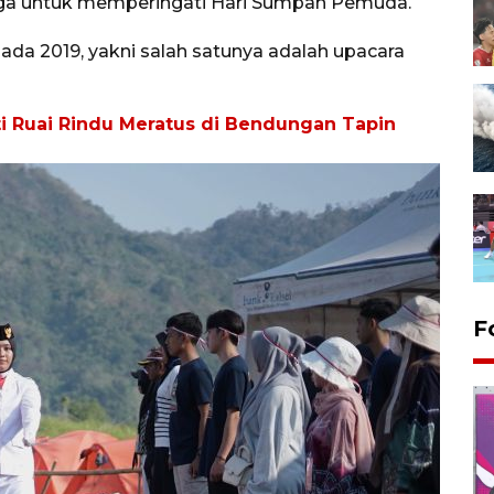
 juga untuk memperingati Hari Sumpah Pemuda.
ada 2019, yakni salah satunya adalah upacara
ti Ruai Rindu Meratus di Bendungan Tapin
F