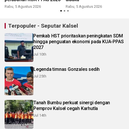
Rabu, 5 Agustus 2026
Rabu, 5 Agustus 2026
J
Terpopuler - Seputar Kalsel
Pemkab HST prioritaskan peningkatan SDM
hingga penguatan ekonomi pada KUA-PPAS
2027
Jul 10th
Legenda timnas Gonzales sedih
Jul 25th
Tanah Bumbu perkuat sinergi dengan
Pemprov Kalsel cegah Karhutla
Jul 14th