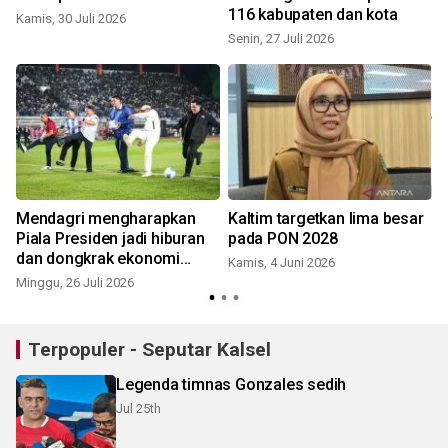
116 kabupaten dan kota
Kamis, 30 Juli 2026
Senin, 27 Juli 2026
Mendagri mengharapkan
Kaltim targetkan lima besar
Piala Presiden jadi hiburan
pada PON 2028
dan dongkrak ekonomi
Kamis, 4 Juni 2026
S
rakyat
Minggu, 26 Juli 2026
Terpopuler - Seputar Kalsel
Legenda timnas Gonzales sedih
Jul 25th