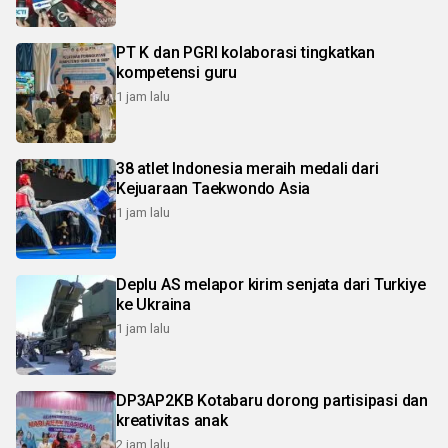
PT K dan PGRI kolaborasi tingkatkan
kompetensi guru
1 jam lalu
38 atlet Indonesia meraih medali dari
Kejuaraan Taekwondo Asia
1 jam lalu
Deplu AS melapor kirim senjata dari Turkiye
ke Ukraina
1 jam lalu
DP3AP2KB Kotabaru dorong partisipasi dan
kreativitas anak
2 jam lalu