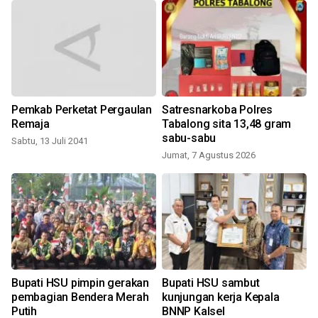
Pemkab Perketat Pergaulan
Satresnarkoba Polres
Remaja
Tabalong sita 13,48 gram
sabu-sabu
Sabtu, 13 Juli 2041
Jumat, 7 Agustus 2026
n
Bupati HSU pimpin gerakan
Bupati HSU sambut
n
pembagian Bendera Merah
kunjungan kerja Kepala
Putih
BNNP Kalsel