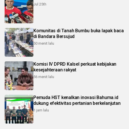
Jul 25th
Komunitas di Tanah Bumbu buka lapak baca
di Bandara Bersujud
50 menit lalu
Komisi IV DPRD Kalsel perkuat kebijakan
kesejahteraan rakyat
56 menit lalu
Pemuda HST kenalkan inovasi Bahuma.id
dukung efektivitas pertanian berkelanjutan
1 jam lalu