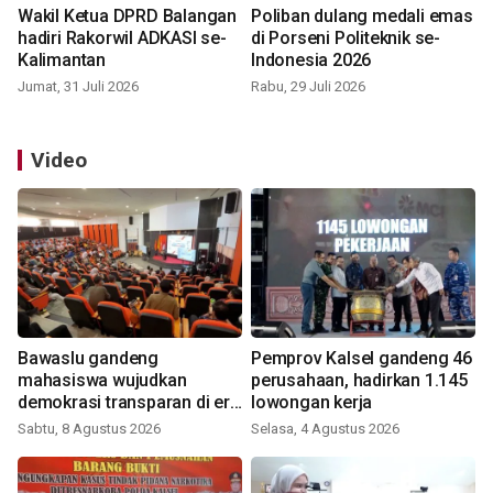
Wakil Ketua DPRD Balangan
Poliban dulang medali emas
hadiri Rakorwil ADKASI se-
di Porseni Politeknik se-
Kalimantan
Indonesia 2026
Jumat, 31 Juli 2026
Rabu, 29 Juli 2026
Video
Bawaslu gandeng
Pemprov Kalsel gandeng 46
mahasiswa wujudkan
perusahaan, hadirkan 1.145
demokrasi transparan di era
lowongan kerja
digital
Sabtu, 8 Agustus 2026
Selasa, 4 Agustus 2026