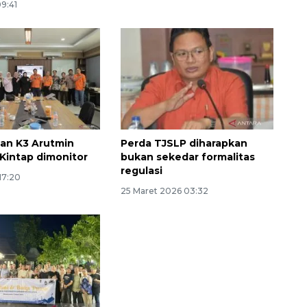
09:41
an K3 Arutmin
Perda TJSLP diharapkan
intap dimonitor
bukan sekedar formalitas
regulasi
 17:20
25 Maret 2026 03:32