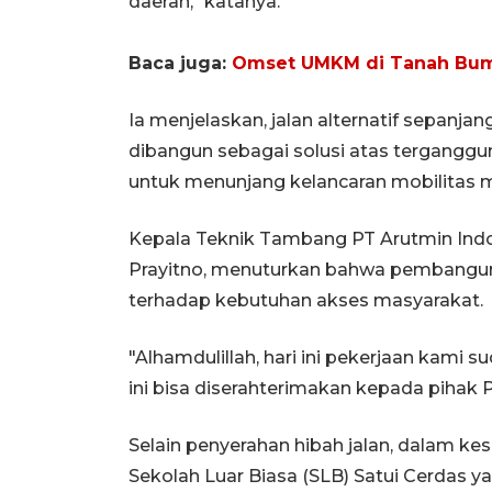
daerah," katanya.
Baca juga:
Omset UMKM di Tanah Bumb
Ia menjelaskan, jalan alternatif sepanja
dibangun sebagai solusi atas tergangguny
untuk menunjang kelancaran mobilitas m
Kepala Teknik Tambang PT Arutmin Indon
Prayitno, menuturkan bahwa pembangun
terhadap kebutuhan akses masyarakat.
"Alhamdulillah, hari ini pekerjaan kami s
ini bisa diserahterimakan kepada pihak
Selain penyerahan hibah jalan, dalam k
Sekolah Luar Biasa (SLB) Satui Cerdas ya