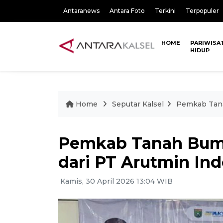
Antaranews
Antara Foto
Terkini
Terpopuler
HOME
PARIWISA
HIDUP
Home
Seputar Kalsel
Pemkab Tana
Pemkab Tanah Bumb
dari PT Arutmin In
Kamis, 30 April 2026 13:04 WIB