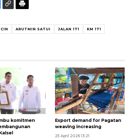
ICIN
ARUTMIN SATUI
JALAN 171
KM 171
Waspadai penyakit saat
musim kemarau
2026-08-05 12:00:00
mbu komitmen
Export demand for Pagatan
pembangunan
weaving increasing
Kalsel
25 April 2026 13:21