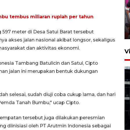
Ketua DPRD Syahrial hadiri
u tembus miliaran rupiah per tahun
pembukaan Turnamen Sepak
Bola Usia Dini
ng 597 meter di Desa Satui Barat tersebut
23 Juli 2026 21:36
a akses jalan nasional akibat longsor, sekaligus
asyarakat dan aktivitas ekonomi.
V
esia Tambang Batulicin dan Satui, Cipto
an jalan ini merupakan bentuk dukungan
udah selesai, sudah diuji coba cukup lama, dan hari
Feature - Kalsel Merangkul
 Pemda Tanah Bumbu," ucap Cipto.
Anak Putus Sekolah Lewat
Pendidikan Kesetaraan
esempatan tersebut juga dilakukan peresmian
Bagian 1
ng diinisiasi oleh PT Arutmin Indonesia sebagai
30 Juli 2026 17:51