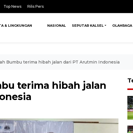
Top News
Rilis Pers
TA & LINGKUNGAN
NASIONAL
SEPUTAR KALSEL
OLAHRAGA
h Bumbu terima hibah jalan dari PT Arutmin Indonesia
T
u terima hibah jalan
donesia